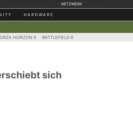
NETZWERK
NITY
HARDWARE
FORZA HORIZON 6
BATTLEFIELD 6
erschiebt sich