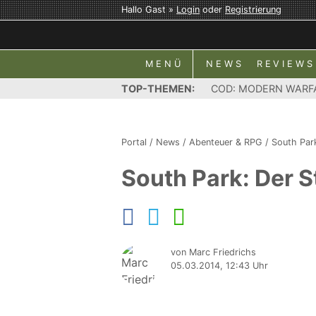
Hallo Gast »
Login
oder
Registrierung
MENÜ
NEWS
REVIEWS
TOP-THEMEN:
COD: MODERN WARF
Portal
/
News
/
Abenteuer & RPG
/
South Par
South Park: Der S
von Marc Friedrichs
05.03.2014, 12:43 Uhr