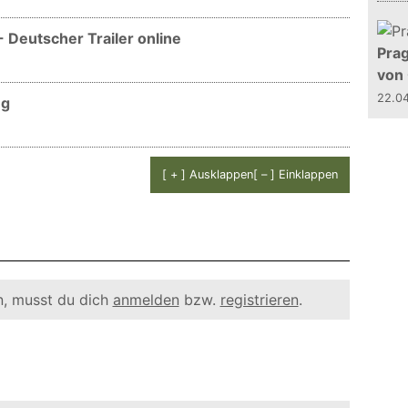
- Deutscher Trailer online
Prag
von
22.0
ng
[ + ] Ausklappen
[ – ] Einklappen
, musst du dich
anmelden
bzw.
registrieren
.