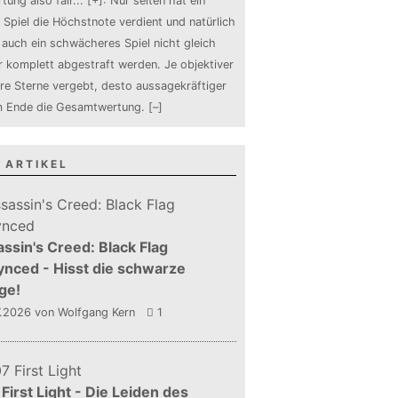
tung also fair
...
[+]
: Nur selten hat ein
 Spiel die Höchstnote verdient und natürlich
auch ein schwächeres Spiel nicht gleich
 komplett abgestraft werden. Je objektiver
ure Sterne vergebt, desto aussagekräftiger
m Ende die Gesamtwertung.
[–]
 ARTIKEL
ssin's Creed: Black Flag
nced - Hisst die schwarze
ge!
7.2026
von Wolfgang Kern
1
First Light - Die Leiden des