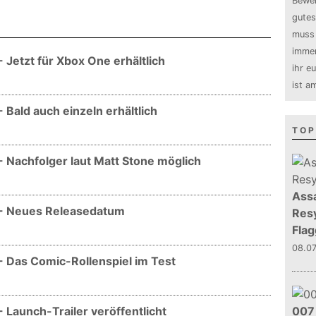
Bewer
gutes
muss 
immer
 Jetzt für Xbox One erhältlich
ihr e
ist a
 Bald auch einzeln erhältlich
TOP
- Nachfolger laut Matt Stone möglich
Assa
t - Neues Releasedatum
Resy
Flag
08.0
- Das Comic-Rollenspiel im Test
 Launch-Trailer veröffentlicht
007 