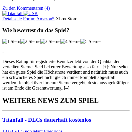
Zu den Kommentaren (4)
Detailseite
Forum
Am
a
z
o
n*
Xbox
Store
Wie bewertest du das Spiel?
-
Dieses Rating für registrierte Benutzer lebt von der Qualität der
verteilten Sterne. Seid bei eurer Bewertung also fair
...
[+]
: Nur selten
hat ein gutes Spiel die Höchstnote verdient und natürlich muss auch
ein schwächeres Spiel nicht gleich immer komplett abgestraft
werden. Je objektiver ihr eure Sterne vergebt, desto aussagekräftiger
ist am Ende die Gesamtwertung.
[–]
WEITERE NEWS ZUM SPIEL
Titanfall - DLCs dauerhaft kostenlos
13.03.2015 von Marc Friedrichs