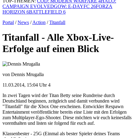
TOP-THEMEN:
COD: MODERN WARFARE 4
HALO:
CAMPAIGN EVOLVED
GOW: E-DAY
FC 26
FORZA
HORIZON 6
BATTLEFIELD 6
Portal
/
News
/
Action
/
Titanfall
Titanfall - Alle Xbox-Live-
Erfolge auf einen Blick
von Dennis Mrugalla
11.03.2014, 15:04 Uhr
4
In zwei Tagen wird der Titan Betty seine Rundreise durch
Deutschland beginnen, zeitgleich und damit verbunden wird
"Titanfall" für die Xbox One erscheinen. Entwickler Respawn
Entertainment veröffentlichte bereits eine Liste mit den Erfolgen
zum Multiplayer-Ego-Shooter. Diese möchten wir euch keinesfalls
vorenthalten und listen sie folgend für euch auf.
Klassenbester - 25G (Einmal als bester Spieler deines Teams