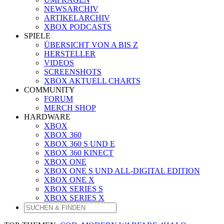
NEWSARCHIV
ARTIKELARCHIV
XBOX PODCASTS
SPIELE
ÜBERSICHT VON A BIS Z
HERSTELLER
VIDEOS
SCREENSHOTS
XBOX AKTUELL CHARTS
COMMUNITY
FORUM
MERCH SHOP
HARDWARE
XBOX
XBOX 360
XBOX 360 S UND E
XBOX 360 KINECT
XBOX ONE
XBOX ONE S UND ALL-DIGITAL EDITION
XBOX ONE X
XBOX SERIES S
XBOX SERIES X