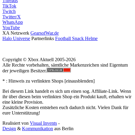
Threads
TikTok
Twitch
Twitter/X
WhatsApp
YouTube
XA Netzwerk
GearsofWar.de
Halo Universe
Partnerlinks
Football Snack Helme
Copyright © Xbox Aktuell 2005-2026
Alle Rechte vorbehalten, sämtliche Markenzeichen sind Eigentum
der jeweiligen Besitzer.
* : Hinweis zu verlinkten Shops [
ein
aus
blenden
]
Bei diesem Link handelt es sich um einen sog. Affiliate-Link. Wenn
ihr über diesen beim verlinkten Shop ein Produkt kauft, erhalten wir
eine kleine Provision.
Zusätzliche Kosten entstehen euch dadurch nicht. Vielen Dank für
eure Unterstützung!
Realisiert von
Visual Invents
-
Design
&
Kommunikation
aus
Berlin