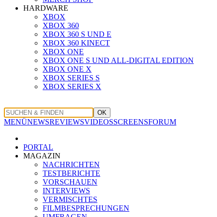
HARDWARE
XBOX
XBOX 360
XBOX 360 S UND E
XBOX 360 KINECT
XBOX ONE
XBOX ONE S UND ALL-DIGITAL EDITION
XBOX ONE X
XBOX SERIES S
XBOX SERIES X
OK
MENÜ
NEWS
REVIEWS
VIDEOS
SCREENS
FORUM
PORTAL
MAGAZIN
NACHRICHTEN
TESTBERICHTE
VORSCHAUEN
INTERVIEWS
VERMISCHTES
FILMBESPRECHUNGEN
UMFRAGEN