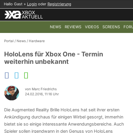
Hallo Gast »
Login
oder
Registrierung
NEWS
REVIEWS
VIDEOS
SCREENS
FOR
TOP-THEMEN:
COD: MODERN WARFARE 4
HALO: CAMPAI
Portal
/
News
/
Hardware
HoloLens für Xbox One - Termin
weiterhin unbekannt
von Marc Friedrichs
24.02.2016, 11:16 Uhr
Die Augmented Reality Brille HoloLens hat seit ihrer ersten
Ankündigung durchaus für einigen Wirbel gesorgt, immerhin
bietet sie so einige interessante Anwendungsbereiche. Auch
Spieler sollen irgendwann in den Genuss von HoloLens