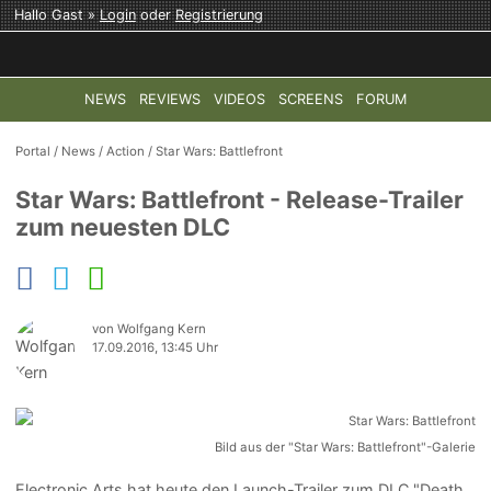
Hallo Gast »
Login
oder
Registrierung
NEWS
REVIEWS
VIDEOS
SCREENS
FORUM
TOP-THEMEN:
COD: MODERN WARFARE 4
HALO: CAMPAI
Portal
/
News
/
Action
/
Star Wars: Battlefront
Star Wars: Battlefront - Release-Trailer
zum neuesten DLC
von Wolfgang Kern
17.09.2016, 13:45 Uhr
Bild aus der "Star Wars: Battlefront"-Galerie
Electronic Arts hat heute den Launch-Trailer zum DLC "Death