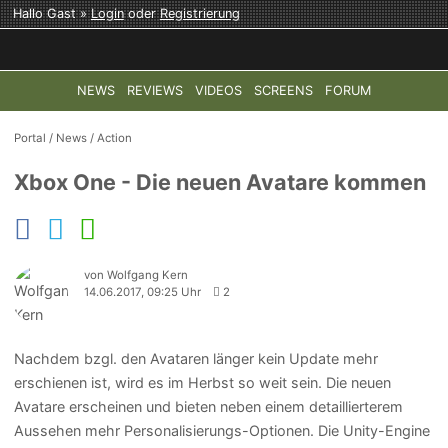
Hallo Gast »
Login
oder
Registrierung
NEWS
REVIEWS
VIDEOS
SCREENS
FORUM
TOP-THEMEN:
COD: MODERN WARFARE 4
HALO: CAMPAI
Portal
/
News
/
Action
Xbox One - Die neuen Avatare kommen
von Wolfgang Kern
14.06.2017, 09:25 Uhr
2
Nachdem bzgl. den Avataren länger kein Update mehr
erschienen ist, wird es im Herbst so weit sein. Die neuen
Avatare erscheinen und bieten neben einem detaillierterem
Aussehen mehr Personalisierungs-Optionen. Die Unity-Engine