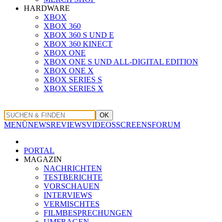
HARDWARE
XBOX
XBOX 360
XBOX 360 S UND E
XBOX 360 KINECT
XBOX ONE
XBOX ONE S UND ALL-DIGITAL EDITION
XBOX ONE X
XBOX SERIES S
XBOX SERIES X
OK
MENÜ
NEWS
REVIEWS
VIDEOS
SCREENS
FORUM
PORTAL
MAGAZIN
NACHRICHTEN
TESTBERICHTE
VORSCHAUEN
INTERVIEWS
VERMISCHTES
FILMBESPRECHUNGEN
UMFRAGEN