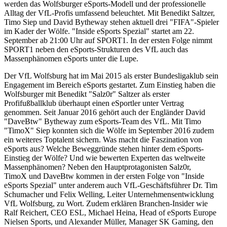
werden das Wolfsburger eSports-Modell und der professionelle
Alltag der VfL-Profis umfassend beleuchtet. Mit Benedikt Saltzer,
Timo Siep und David Bytheway stehen aktuell drei "FIFA"-Spieler
im Kader der Wölfe. "Inside eSports Spezial" startet am 22.
September ab 21:00 Uhr auf SPORT1. In der ersten Folge nimmt
SPORT1 neben den eSports-Strukturen des VfL auch das
Massenphänomen eSports unter die Lupe.
Der VfL Wolfsburg hat im Mai 2015 als erster Bundesligaklub sein
Engagement im Bereich eSports gestartet. Zum Einstieg haben die
Wolfsburger mit Benedikt "Salz0r" Saltzer als erster
Profifußballklub überhaupt einen eSportler unter Vertrag
genommen. Seit Januar 2016 gehört auch der Engländer David
"DaveBtw" Bytheway zum eSports-Team des VfL. Mit Timo
"TimoX" Siep konnten sich die Wölfe im September 2016 zudem
ein weiteres Toptalent sichern. Was macht die Faszination von
eSports aus? Welche Beweggründe stehen hinter dem eSports-
Einstieg der Wölfe? Und wie bewerten Experten das weltweite
Massenphänomen? Neben den Hauptprotagonisten Salz0r,
TimoX und DaveBtw kommen in der ersten Folge von "Inside
eSports Spezial" unter anderem auch VfL-Geschäftsführer Dr. Tim
Schumacher und Felix Welling, Leiter Unternehmensentwicklung
VfL Wolfsburg, zu Wort. Zudem erklären Branchen-Insider wie
Ralf Reichert, CEO ESL, Michael Heina, Head of eSports Europe
Nielsen Sports, und Alexander Müller, Manager SK Gaming, den