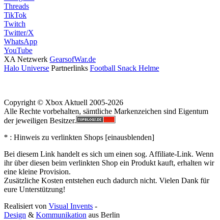
Threads
TikTok
Twitch
Twitter/X
WhatsApp
YouTube
XA Netzwerk
GearsofWar.de
Halo Universe
Partnerlinks
Football Snack Helme
Copyright © Xbox Aktuell 2005-2026
Alle Rechte vorbehalten, sämtliche Markenzeichen sind Eigentum
der jeweiligen Besitzer.
* : Hinweis zu verlinkten Shops [
ein
aus
blenden
]
Bei diesem Link handelt es sich um einen sog. Affiliate-Link. Wenn
ihr über diesen beim verlinkten Shop ein Produkt kauft, erhalten wir
eine kleine Provision.
Zusätzliche Kosten entstehen euch dadurch nicht. Vielen Dank für
eure Unterstützung!
Realisiert von
Visual Invents
-
Design
&
Kommunikation
aus
Berlin