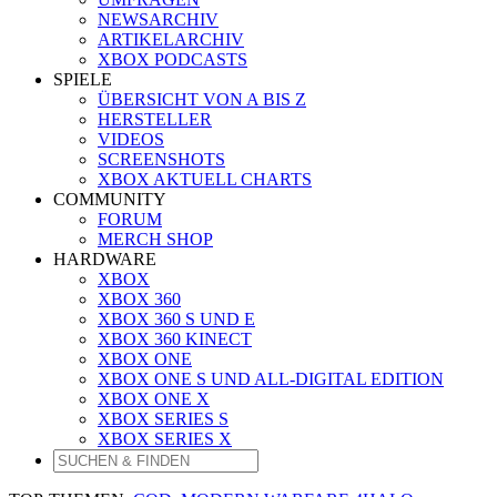
NEWSARCHIV
ARTIKELARCHIV
XBOX PODCASTS
SPIELE
ÜBERSICHT VON A BIS Z
HERSTELLER
VIDEOS
SCREENSHOTS
XBOX AKTUELL CHARTS
COMMUNITY
FORUM
MERCH SHOP
HARDWARE
XBOX
XBOX 360
XBOX 360 S UND E
XBOX 360 KINECT
XBOX ONE
XBOX ONE S UND ALL-DIGITAL EDITION
XBOX ONE X
XBOX SERIES S
XBOX SERIES X