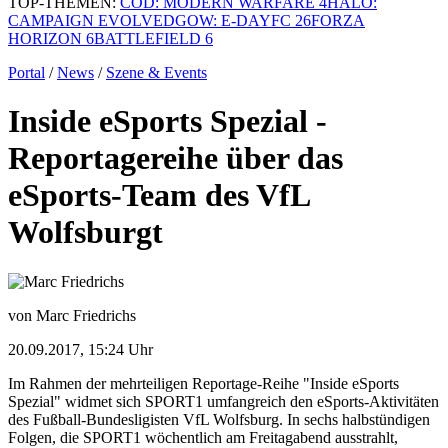
TOP-THEMEN:
COD: MODERN WARFARE 4
HALO:
CAMPAIGN EVOLVED
GOW: E-DAY
FC 26
FORZA
HORIZON 6
BATTLEFIELD 6
Portal
/
News
/
Szene & Events
Inside eSports Spezial -
Reportagereihe über das
eSports-Team des VfL
Wolfsburgt
von Marc Friedrichs
20.09.2017, 15:24 Uhr
Im Rahmen der mehrteiligen Reportage-Reihe "Inside eSports
Spezial" widmet sich SPORT1 umfangreich den eSports-Aktivitäten
des Fußball-Bundesligisten VfL Wolfsburg. In sechs halbstündigen
Folgen, die SPORT1 wöchentlich am Freitagabend ausstrahlt,