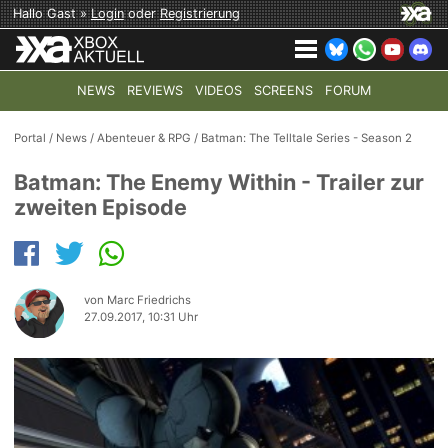
Hallo Gast »
Login
oder
Registrierung
NEWS
REVIEWS
VIDEOS
SCREENS
FORUM
TOP-THEMEN:
COD: MODERN WARFARE 4
HALO: CAMPAI
Portal
/
News
/
Abenteuer & RPG
/
Batman: The Telltale Series - Season 2
Batman: The Enemy Within - Trailer zur
zweiten Episode
von Marc Friedrichs
27.09.2017, 10:31 Uhr