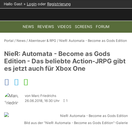
Hallo Gast »
Login
oder
Registrierung
NEWS
REVIEWS
VIDEOS
SCREENS
FORUM
TOP-THEMEN:
COD: MODERN WARFARE 4
HALO: CAMPAI
Portal
/
News
/
Abenteuer & RPG
/
NieR: Automata - Become as Gods Edition
NieR: Automata - Become as Gods
Edition - Das beliebte Action-JRPG gibt
es jetzt auch für Xbox One
von Marc Friedrichs
26.06.2018, 16:30 Uhr
1
Bild aus der "NieR: Automata - Become as Gods Edition"-Galerie