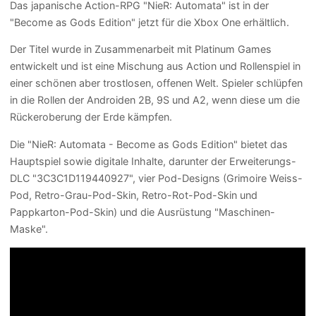
Das japanische Action-RPG "NieR: Automata" ist in der
"Become as Gods Edition" jetzt für die Xbox One erhältlich.
Der Titel wurde in Zusammenarbeit mit Platinum Games
entwickelt und ist eine Mischung aus Action und Rollenspiel in
einer schönen aber trostlosen, offenen Welt. Spieler schlüpfen
in die Rollen der Androiden 2B, 9S und A2, wenn diese um die
Rückeroberung der Erde kämpfen.
Die "NieR: Automata - Become as Gods Edition" bietet das
Hauptspiel sowie digitale Inhalte, darunter der Erweiterungs-
DLC "3C3C1D119440927", vier Pod-Designs (Grimoire Weiss-
Pod, Retro-Grau-Pod-Skin, Retro-Rot-Pod-Skin und
Pappkarton-Pod-Skin) und die Ausrüstung "Maschinen-
Maske".