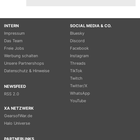
INTERN
SOCIAL MEDIA & CO.
Impressum
Bluesky
Das Team
Discord
Freie Jobs
Facebook
Werbung schalten
Instagram
Unsere Partnershops
Threads
Datenschutz & Hinweise
TikTok
Twitch
Twitter/X
NEWSFEED
WhatsApp
RSS 2.0
YouTube
XA NETZWERK
GearsofWar.de
Halo Universe
PARTNERLINKS