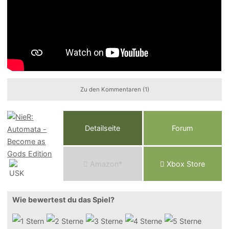
Zu den Kommentaren (1)
Detailseite
Forum
Am
a
z
o
n*
Xbox
Store
Wie bewertest du das Spiel?