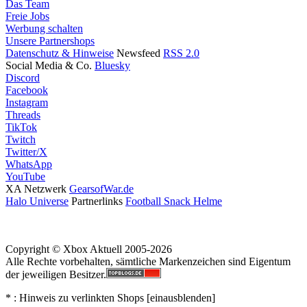
Das Team
Freie Jobs
Werbung schalten
Unsere Partnershops
Datenschutz & Hinweise
Newsfeed
RSS 2.0
Social Media & Co.
Bluesky
Discord
Facebook
Instagram
Threads
TikTok
Twitch
Twitter/X
WhatsApp
YouTube
XA Netzwerk
GearsofWar.de
Halo Universe
Partnerlinks
Football Snack Helme
Copyright © Xbox Aktuell 2005-2026
Alle Rechte vorbehalten, sämtliche Markenzeichen sind Eigentum
der jeweiligen Besitzer.
* : Hinweis zu verlinkten Shops [
ein
aus
blenden
]