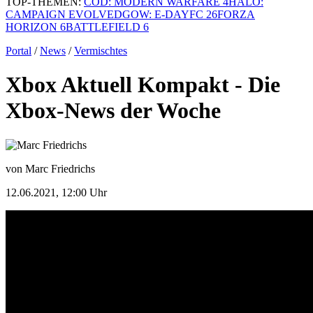
TOP-THEMEN:
COD: MODERN WARFARE 4
HALO:
CAMPAIGN EVOLVED
GOW: E-DAY
FC 26
FORZA
HORIZON 6
BATTLEFIELD 6
Portal
/
News
/
Vermischtes
Xbox Aktuell Kompakt - Die
Xbox-News der Woche
von Marc Friedrichs
12.06.2021, 12:00 Uhr