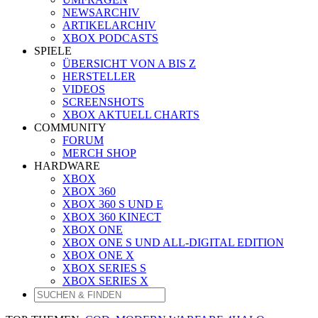
NEWSARCHIV
ARTIKELARCHIV
XBOX PODCASTS
SPIELE
ÜBERSICHT VON A BIS Z
HERSTELLER
VIDEOS
SCREENSHOTS
XBOX AKTUELL CHARTS
COMMUNITY
FORUM
MERCH SHOP
HARDWARE
XBOX
XBOX 360
XBOX 360 S UND E
XBOX 360 KINECT
XBOX ONE
XBOX ONE S UND ALL-DIGITAL EDITION
XBOX ONE X
XBOX SERIES S
XBOX SERIES X