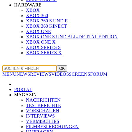
HARDWARE
XBOX
XBOX 360
XBOX 360 S UND E
XBOX 360 KINECT
XBOX ONE
XBOX ONE S UND ALL-DIGITAL EDITION
XBOX ONE X
XBOX SERIES S
XBOX SERIES X
OK
MENÜ
NEWS
REVIEWS
VIDEOS
SCREENS
FORUM
PORTAL
MAGAZIN
NACHRICHTEN
TESTBERICHTE
VORSCHAUEN
INTERVIEWS
VERMISCHTES
FILMBESPRECHUNGEN
UMFRAGEN