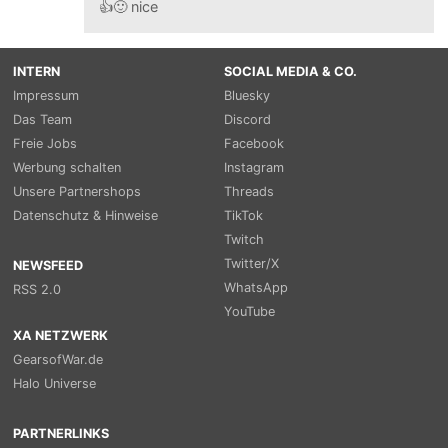
👍🙂 nice
INTERN
SOCIAL MEDIA & CO.
Impressum
Bluesky
Das Team
Discord
Freie Jobs
Facebook
Werbung schalten
Instagram
Unsere Partnershops
Threads
Datenschutz & Hinweise
TikTok
Twitch
Twitter/X
NEWSFEED
WhatsApp
RSS 2.0
YouTube
XA NETZWERK
GearsofWar.de
Halo Universe
PARTNERLINKS