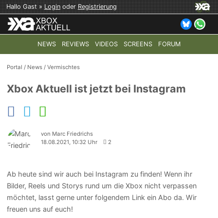
Hallo Gast »
Login
oder
Registrierung
NEWS
REVIEWS
VIDEOS
SCREENS
FORUM
TOP-THEMEN:
COD: MODERN WARFARE 4
HALO: CAMPAI
Portal
/
News
/
Vermischtes
Xbox Aktuell ist jetzt bei Instagram
von Marc Friedrichs
18.08.2021, 10:32 Uhr
2
Ab heute sind wir auch bei Instagram zu finden! Wenn ihr
Bilder, Reels und Storys rund um die Xbox nicht verpassen
möchtet, lasst gerne unter folgendem Link ein Abo da. Wir
freuen uns auf euch!