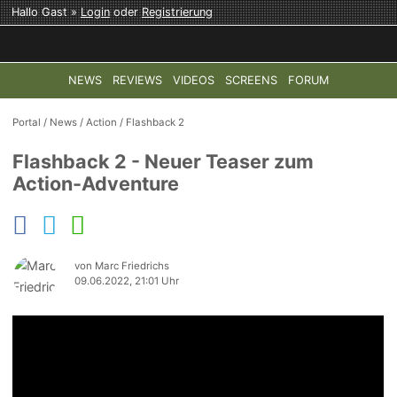
Hallo Gast »
Login
oder
Registrierung
NEWS
REVIEWS
VIDEOS
SCREENS
FORUM
TOP-THEMEN:
COD: MODERN WARFARE 4
HALO: CAMPAI
Portal
/
News
/
Action
/
Flashback 2
Flashback 2 - Neuer Teaser zum
Action-Adventure
von Marc Friedrichs
09.06.2022, 21:01 Uhr