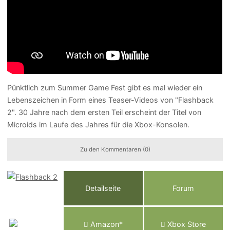
Pünktlich zum Summer Game Fest gibt es mal wieder ein
Lebenszeichen in Form eines Teaser-Videos von "Flashback
2". 30 Jahre nach dem ersten Teil erscheint der Titel von
Microids im Laufe des Jahres für die Xbox-Konsolen.
Zu den Kommentaren (0)
Detailseite
Forum
Am
a
z
o
n*
Xbox
Store