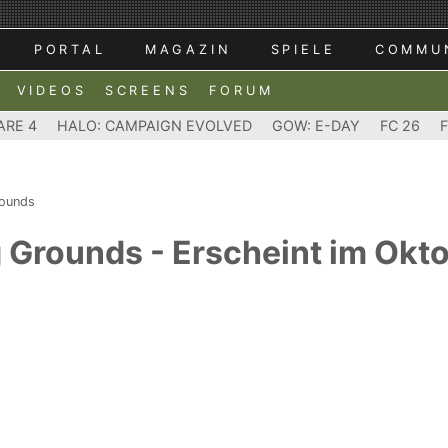
PORTAL
MAGAZIN
SPIELE
COMMU
VIDEOS
SCREENS
FORUM
ARE 4
HALO: CAMPAIGN EVOLVED
GOW: E-DAY
FC 26
rounds
 Grounds - Erscheint im Okt