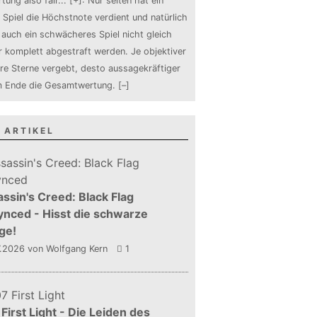
tung also fair
...
[+]
: Nur selten hat ein
 Spiel die Höchstnote verdient und natürlich
auch ein schwächeres Spiel nicht gleich
 komplett abgestraft werden. Je objektiver
ure Sterne vergebt, desto aussagekräftiger
m Ende die Gesamtwertung.
[–]
 ARTIKEL
ssin's Creed: Black Flag
nced - Hisst die schwarze
ge!
7.2026
von Wolfgang Kern
1
First Light - Die Leiden des