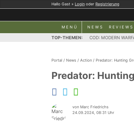
Hallo Gast »
Login
oder
Registrierung
MENÜ
NEWS
REVIEWS
TOP-THEMEN:
COD: MODERN WARF
Portal
/
News
/
Action
/
Predator: Hunting G
Predator: Hunting
von Marc Friedrichs
24.09.2024, 08:31 Uhr