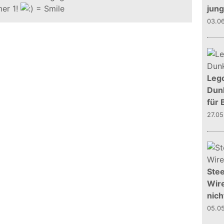
er 1!
jun
03.0
Leg
Dunk
für 
27.0
Stee
Wire
nich
05.0