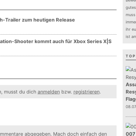
Bewer
gutes
muss 
h-Trailer zum heutigen Release
immer
ihr e
ist a
tation-Shooter kommt auch für Xbox Series X|S
TOP
Assa
, musst du dich
anmelden
bzw.
registrieren
.
Resy
Flag
08.0
ommentare abgegeben. Mach doch einfach den
007 