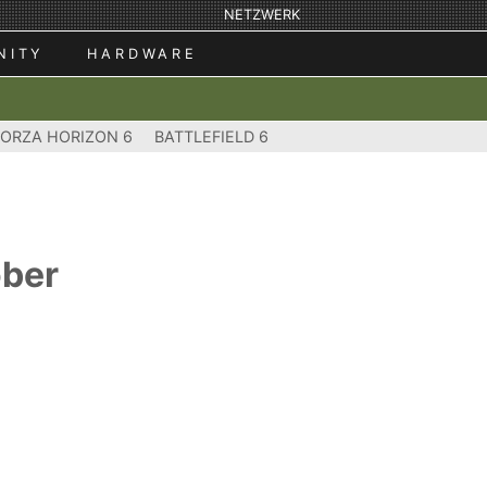
NETZWERK
NITY
HARDWARE
FORZA HORIZON 6
BATTLEFIELD 6
ober