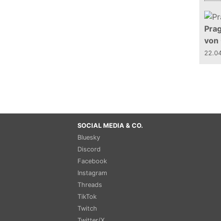
Prag
von
22.0
SOCIAL MEDIA & CO.
Bluesky
Discord
Facebook
Instagram
Threads
TikTok
Twitch
Twitter/X