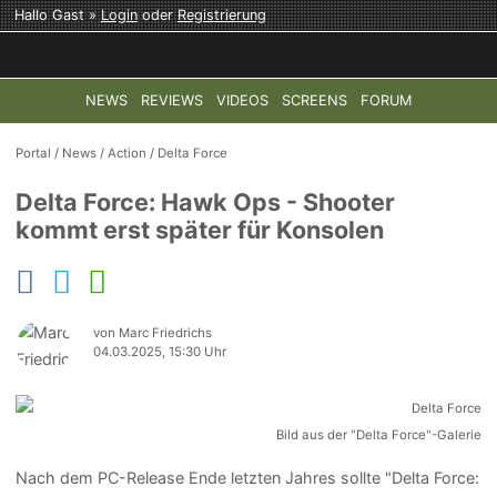
Hallo Gast »
Login
oder
Registrierung
NEWS
REVIEWS
VIDEOS
SCREENS
FORUM
TOP-THEMEN:
COD: MODERN WARFARE 4
HALO: CAMPAI
Portal
/
News
/
Action
/
Delta Force
Delta Force: Hawk Ops - Shooter
kommt erst später für Konsolen
von Marc Friedrichs
04.03.2025, 15:30 Uhr
Bild aus der "Delta Force"-Galerie
Nach dem PC-Release Ende letzten Jahres sollte "Delta Force: