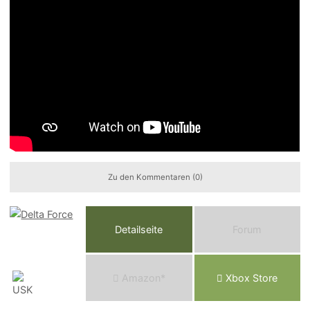
Zu den Kommentaren (0)
Detailseite
Forum
Am
a
z
o
n*
Xbox
Store