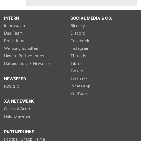
INTERN
SOCIAL MEDIA & CO.
Impressum
Bluesky
Das Team
Discord
Freie Jobs
Facebook
Werbung schalten
Instagram
Unsere Partnershops
Threads
Datenschutz & Hinweise
TikTok
Twitch
Twitter/X
NEWSFEED
WhatsApp
RSS 2.0
YouTube
XA NETZWERK
GearsofWar.de
Halo Universe
PARTNERLINKS
Football Snack Helme