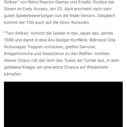
Strikes" von Retro Reactor Games und Entalto Studios bei
Steam im Early Access, am 25. April erscheint nach sehr
guten Spielerbewertungen nun die finale Version. Zeitgleich
kommt der Titel auch auf die Xbox-Konsolen.
"Two Strikes" schickt die Spieler in das Japan des Jahres
1568 und damit in eine Ära blutiger Konflikte. Während Oda
Nobunagas Truppen vorrücken, greifen Samurai,
Kriegermönche und Gesetzlose zu den Waffen. Inmitten
dieses Chaos ruft der Gott des Todes ein Turnier aus, in dem
gefallene Krieger um eine letzte Chance auf Wiederkehr
kämpfen.