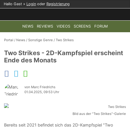
Hallo Gast »
Login
oder
Registrierung
NEWS
REVIEWS
VIDEOS
SCREENS
FORUM
TOP-THEMEN:
COD: MODERN WARFARE 4
HALO: CAMPAI
Portal
/
News
/
Sonstige Genre
/
Two Strikes
Two Strikes - 2D-Kampfspiel erscheint
Ende des Monats
von Marc Friedrichs
01.04.2025, 09:53 Uhr
Bild aus der "Two Strikes"-Galerie
Bereits seit 2021 befindet sich das 2D-Kampfspiel "Two