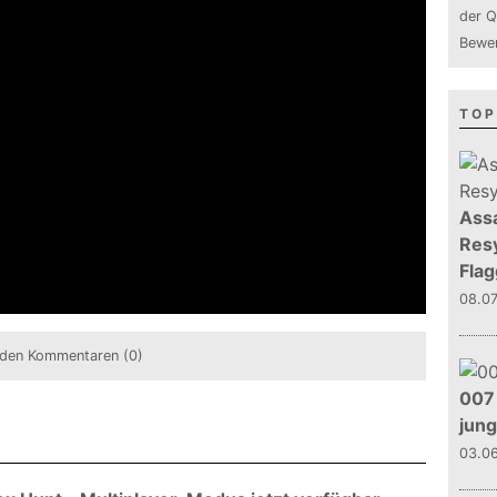
der Q
Bewer
TOP
Assa
Resy
Flag
08.0
den Kommentaren (0)
007 
jun
03.0