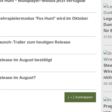
Fox Hunt - Multiplayer-Modus jetzt verfügbar
 Mehrspielermodus "Fox Hunt" wird im Oktober
Leg
Dunk
für 
27.0
Launch-Trailer zum heutigen Release
Release im August bestätigt
Stee
Wire
nich
Release im August?
05.0
[ + ] Ausklappen
Prag