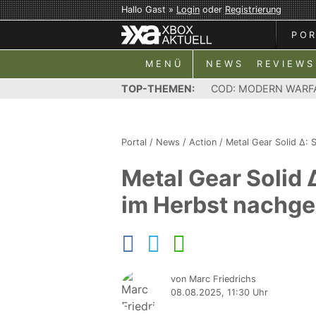
Hallo Gast »
Login
oder
Registrierung
PO
MENÜ
NEWS
REVIEWS
TOP-THEMEN:
COD: MODERN WARF
Portal
/
News
/
Action
/
Metal Gear Solid Δ: 
Metal Gear Solid 
im Herbst nachge
von Marc Friedrichs
08.08.2025, 11:30 Uhr