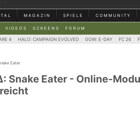
RTAL
MAGAZIN
SPIELE
COMMUNITY
VIDEOS
SCREENS
FORUM
ARE 4
HALO: CAMPAIGN EVOLVED
GOW: E-DAY
FC 26
Snake Eater
Δ: Snake Eater - Online-Modu
reicht