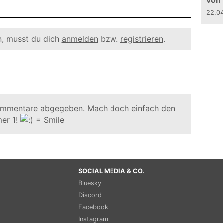
von
22.0
, musst du dich
anmelden
bzw.
registrieren
.
ommentare abgegeben. Mach doch einfach den
er 1!
SOCIAL MEDIA & CO.
Bluesky
Discord
Facebook
Instagram