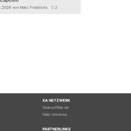
 Capcom
4.2026
von Marc Friedrichs
2
XA NETZWERK
GearsofWar.de
Halo Universe
PARTNERLINKS