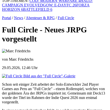
TOP-THEMEN:
COD: MODERN WARFARE 4
HALO:
CAMPAIGN EVOLVED
GOW: E-DAY
FC 26
FORZA
HORIZON 6
BATTLEFIELD 6
Portal
/
News
/
Abenteuer & RPG
/
Full Circle
Full Circle - Neues JRPG
vorgestellt
von Marc Friedrichs
29.05.2026, 12:46 Uhr
Bild aus der "Full Circle"-Galerie
Schon seit einiger Zeit arbeitet der Solo-Entwickler 2nd Player
Games aus Peru an "Full Circle" - einem Rollenspiel, welches von
der goldenen Ära der JRPGs inspiriert ist. Gemeinsam mit Deck13
wurde der Titel im Rahmen der Indie Quest 2026 nun erstmal
vorgestellt.