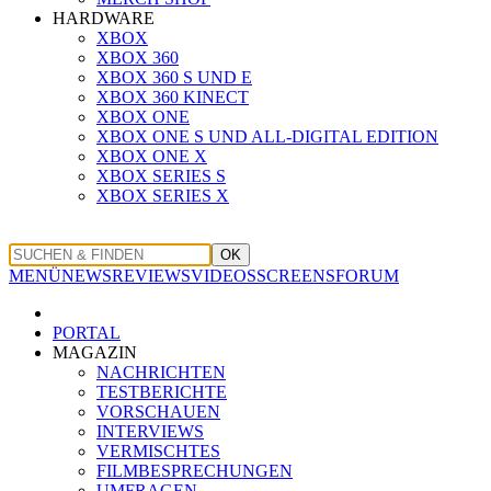
HARDWARE
XBOX
XBOX 360
XBOX 360 S UND E
XBOX 360 KINECT
XBOX ONE
XBOX ONE S UND ALL-DIGITAL EDITION
XBOX ONE X
XBOX SERIES S
XBOX SERIES X
OK
MENÜ
NEWS
REVIEWS
VIDEOS
SCREENS
FORUM
PORTAL
MAGAZIN
NACHRICHTEN
TESTBERICHTE
VORSCHAUEN
INTERVIEWS
VERMISCHTES
FILMBESPRECHUNGEN
UMFRAGEN