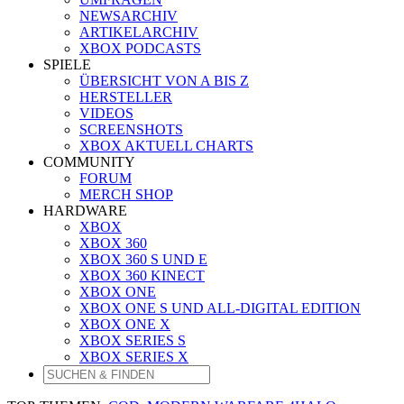
NEWSARCHIV
ARTIKELARCHIV
XBOX PODCASTS
SPIELE
ÜBERSICHT VON A BIS Z
HERSTELLER
VIDEOS
SCREENSHOTS
XBOX AKTUELL CHARTS
COMMUNITY
FORUM
MERCH SHOP
HARDWARE
XBOX
XBOX 360
XBOX 360 S UND E
XBOX 360 KINECT
XBOX ONE
XBOX ONE S UND ALL-DIGITAL EDITION
XBOX ONE X
XBOX SERIES S
XBOX SERIES X