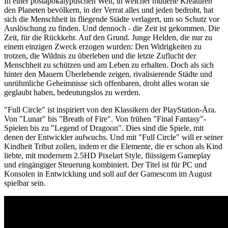
In einer postapokalyptischen Welt, in welcher mutierte Kreaturen
den Planeten bevölkern, in der Verrat alles und jeden bedroht, hat
sich die Menschheit in fliegende Städte verlagert, um so Schutz vor
Auslöschung zu finden. Und dennoch - die Zeit ist gekommen. Die
Zeit, für die Rückkehr. Auf den Grund. Junge Helden, die nur zu
einem einzigen Zweck erzogen wurden: Den Widrigkeiten zu
trotzen, die Wildnis zu überleben und die letzte Zuflucht der
Menschheit zu schützen und am Leben zu erhalten. Doch als sich
hinter den Mauern Überlebende zeigen, rivalisierende Städte und
unrühmliche Geheimnisse sich offenbaren, droht alles woran sie
geglaubt haben, bedeutungslos zu werden.
"Full Circle" ist inspiriert von den Klassikern der PlayStation-Ära.
Von "Lunar" bis "Breath of Fire". Von frühen "Final Fantasy"-
Spielen bis zu "Legend of Dragoon". Dies sind die Spiele, mit
denen der Entwickler aufwuchs. Und mit "Full Circle" will er seiner
Kindheit Tribut zollen, indem er die Elemente, die er schon als Kind
liebte, mit modernem 2.5HD Pixelart Style, flüssigem Gameplay
und eingängiger Steuerung kombiniert. Der Titel ist für PC und
Konsolen in Entwicklung und soll auf der Gamescom im August
spielbar sein.