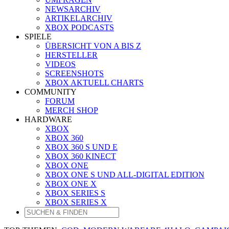
NEWSARCHIV
ARTIKELARCHIV
XBOX PODCASTS
SPIELE
ÜBERSICHT VON A BIS Z
HERSTELLER
VIDEOS
SCREENSHOTS
XBOX AKTUELL CHARTS
COMMUNITY
FORUM
MERCH SHOP
HARDWARE
XBOX
XBOX 360
XBOX 360 S UND E
XBOX 360 KINECT
XBOX ONE
XBOX ONE S UND ALL-DIGITAL EDITION
XBOX ONE X
XBOX SERIES S
XBOX SERIES X