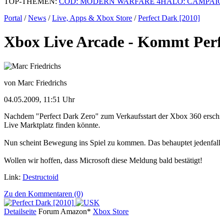
TOP-THEMEN:
COD: MODERN WARFARE 4
HALO: CAMPAI
Portal
/
News
/
Live, Apps & Xbox Store
/
Perfect Dark [2010]
Xbox Live Arcade - Kommt Per
von Marc Friedrichs
04.05.2009, 11:51 Uhr
Nachdem "Perfect Dark Zero" zum Verkaufsstart der Xbox 360 erschi
Live Marktplatz finden könnte.
Nun scheint Bewegung ins Spiel zu kommen. Das behauptet jedenfalls De
Wollen wir hoffen, dass Microsoft diese Meldung bald bestätigt!
Link:
Destructoid
Zu den Kommentaren (0)
Detailseite
Forum
Am
a
z
o
n*
Xbox
Store