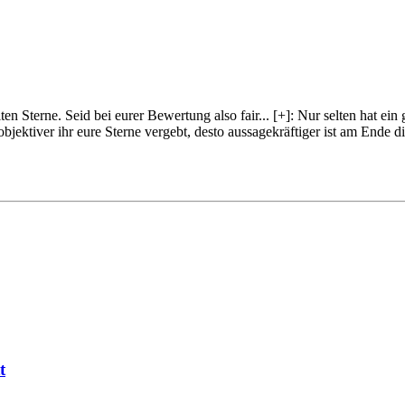
lten Sterne. Seid bei eurer Bewertung also fair
...
[+]
: Nur selten hat ein
objektiver ihr eure Sterne vergebt, desto aussagekräftiger ist am Ende
t