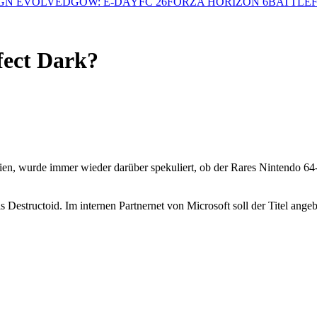
GN EVOLVED
GOW: E-DAY
FC 26
FORZA HORIZON 6
BATTLEF
fect Dark?
en, wurde immer wieder darüber spekuliert, ob der Rares Nintendo 6
structoid. Im internen Partnernet von Microsoft soll der Titel angebli