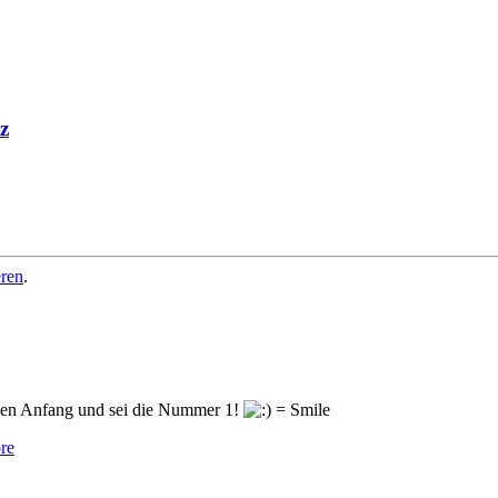
z
eren
.
en Anfang und sei die Nummer 1!
re