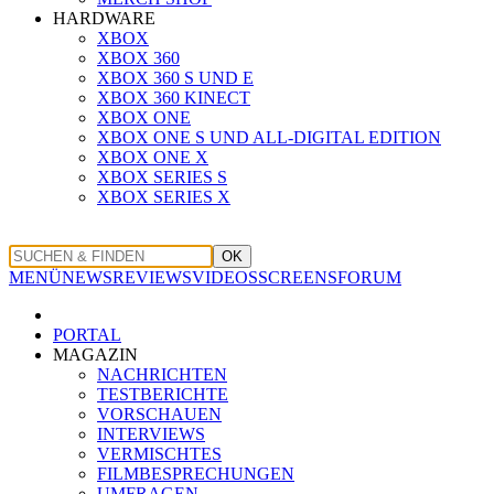
HARDWARE
XBOX
XBOX 360
XBOX 360 S UND E
XBOX 360 KINECT
XBOX ONE
XBOX ONE S UND ALL-DIGITAL EDITION
XBOX ONE X
XBOX SERIES S
XBOX SERIES X
OK
MENÜ
NEWS
REVIEWS
VIDEOS
SCREENS
FORUM
PORTAL
MAGAZIN
NACHRICHTEN
TESTBERICHTE
VORSCHAUEN
INTERVIEWS
VERMISCHTES
FILMBESPRECHUNGEN
UMFRAGEN