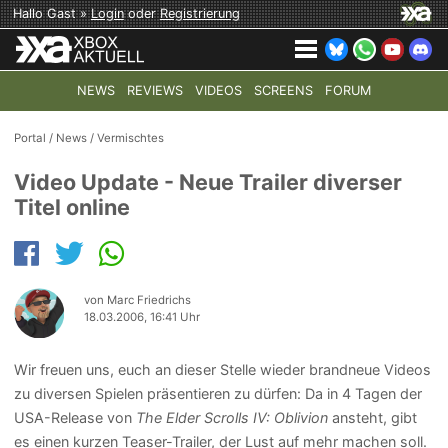
Hallo Gast »
Login
oder
Registrierung
NEWS
REVIEWS
VIDEOS
SCREENS
FORUM
TOP-THEMEN:
COD: MODERN WARFARE 4
HALO: CAMPAI
Portal
/
News
/
Vermischtes
Video Update - Neue Trailer diverser
Titel online
von Marc Friedrichs
18.03.2006, 16:41 Uhr
Wir freuen uns, euch an dieser Stelle wieder brandneue Videos
zu diversen Spielen präsentieren zu dürfen: Da in 4 Tagen der
USA-Release von
The Elder Scrolls IV: Oblivion
ansteht, gibt
es einen kurzen Teaser-Trailer, der Lust auf mehr machen soll.