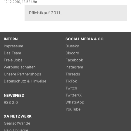
12.12.2010, 12:52 Uhr
Pflichtkauf 2011.....
INTERN
SOCIAL MEDIA & CO.
Impressum
Bluesky
Das Team
Discord
Freie Jobs
Facebook
Werbung schalten
Instagram
Unsere Partnershops
Threads
Datenschutz & Hinweise
TikTok
Twitch
Twitter/X
NEWSFEED
WhatsApp
RSS 2.0
YouTube
XA NETZWERK
GearsofWar.de
Halo Universe