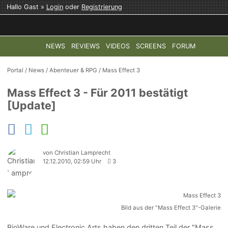
Hallo Gast »
Login
oder
Registrierung
NEWS
REVIEWS
VIDEOS
SCREENS
FORUM
TOP-THEMEN:
COD: MODERN WARFARE 4
HALO: CAMPAI
Portal
/
News
/
Abenteuer & RPG
/
Mass Effect 3
Mass Effect 3 - Für 2011 bestätigt
[Update]
von Christian Lamprecht
12.12.2010, 02:59 Uhr
3
Bild aus der "Mass Effect 3"-Galerie
BioWare und Electronic Arts haben den dritten Teil der "Mass