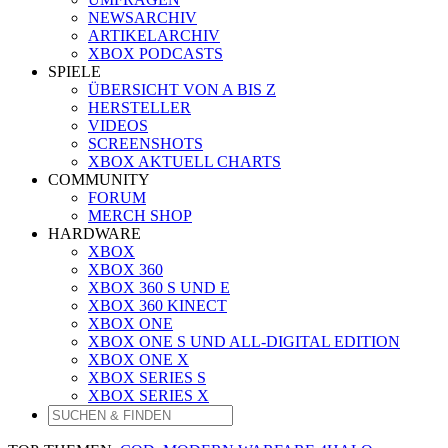
NEWSARCHIV
ARTIKELARCHIV
XBOX PODCASTS
SPIELE
ÜBERSICHT VON A BIS Z
HERSTELLER
VIDEOS
SCREENSHOTS
XBOX AKTUELL CHARTS
COMMUNITY
FORUM
MERCH SHOP
HARDWARE
XBOX
XBOX 360
XBOX 360 S UND E
XBOX 360 KINECT
XBOX ONE
XBOX ONE S UND ALL-DIGITAL EDITION
XBOX ONE X
XBOX SERIES S
XBOX SERIES X