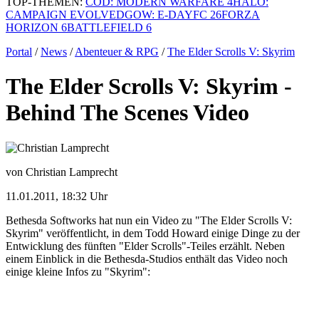
TOP-THEMEN:
COD: MODERN WARFARE 4
HALO:
CAMPAIGN EVOLVED
GOW: E-DAY
FC 26
FORZA
HORIZON 6
BATTLEFIELD 6
Portal
/
News
/
Abenteuer & RPG
/
The Elder Scrolls V: Skyrim
The Elder Scrolls V: Skyrim -
Behind The Scenes Video
von Christian Lamprecht
11.01.2011, 18:32 Uhr
Bethesda Softworks hat nun ein Video zu "The Elder Scrolls V:
Skyrim" veröffentlicht, in dem Todd Howard einige Dinge zu der
Entwicklung des fünften "Elder Scrolls"-Teiles erzählt. Neben
einem Einblick in die Bethesda-Studios enthält das Video noch
einige kleine Infos zu "Skyrim":