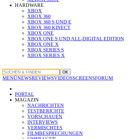
HARDWARE
XBOX
XBOX 360
XBOX 360 S UND E
XBOX 360 KINECT
XBOX ONE
XBOX ONE S UND ALL-DIGITAL EDITION
XBOX ONE X
XBOX SERIES S
XBOX SERIES X
OK
MENÜ
NEWS
REVIEWS
VIDEOS
SCREENS
FORUM
PORTAL
MAGAZIN
NACHRICHTEN
TESTBERICHTE
VORSCHAUEN
INTERVIEWS
VERMISCHTES
FILMBESPRECHUNGEN
UMFRAGEN