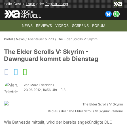
Hallo Gast »
Login
oder
Registrierung
NEWS
REVIEWS
VIDEOS
SCREENS
FORUM
TOP-THEMEN:
COD: MODERN WARFARE 4
HALO: CAMPAI
Portal
/
News
/
Abenteuer & RPG
/
The Elder Scrolls V: Skyrim
The Elder Scrolls V: Skyrim -
Dawnguard kommt ab Dienstag
von Marc Friedrichs
23.06.2012, 16:56 Uhr
3
Bild aus der "The Elder Scrolls V: Skyrim"-Galerie
Wie Bethesda mitteilt, wird der bereits angekündigte DLC