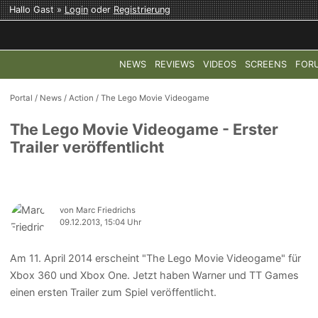
Hallo Gast »
Login
oder
Registrierung
NEWS
REVIEWS
VIDEOS
SCREENS
FOR
TOP-THEMEN:
COD: MODERN WARFARE 4
HALO: CAMPAI
Portal
/
News
/
Action
/
The Lego Movie Videogame
The Lego Movie Videogame - Erster
Trailer veröffentlicht
von Marc Friedrichs
09.12.2013, 15:04 Uhr
Am 11. April 2014 erscheint "The Lego Movie Videogame" für
Xbox 360 und Xbox One. Jetzt haben Warner und TT Games
einen ersten Trailer zum Spiel veröffentlicht.