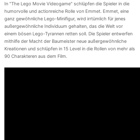
In "The Lego Movie Videogame" schlüpfen die Spieler in die
humorvolle und actionreiche Rolle von Emmet. Emmet, eine
ganz gewöhnliche Lego-Minifigur, wird irrtümlich für jenes
außergewöhnliche Individuum gehalten, das die Welt vor
einem bösen Lego-Tyrannen retten soll. Die Spieler entwerfen
mithilfe der Macht der Baumeister neue außergewöhnliche
Kreationen und schlüpfen in 15 Level in die Rollen von mehr als
90 Charakteren aus dem Film.