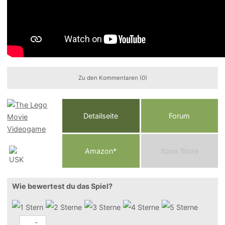
Zu den Kommentaren (0)
Detailseite
Forum
Am
a
z
o
n*
Xbox
Store
Wie bewertest du das Spiel?
-