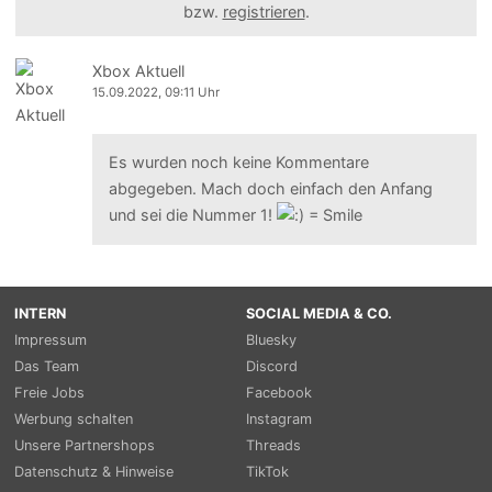
bzw.
registrieren
.
Xbox Aktuell
15.09.2022, 09:11 Uhr
Es wurden noch keine Kommentare
abgegeben. Mach doch einfach den Anfang
und sei die Nummer 1!
INTERN
SOCIAL MEDIA & CO.
Impressum
Bluesky
Das Team
Discord
Freie Jobs
Facebook
Werbung schalten
Instagram
Unsere Partnershops
Threads
Datenschutz & Hinweise
TikTok