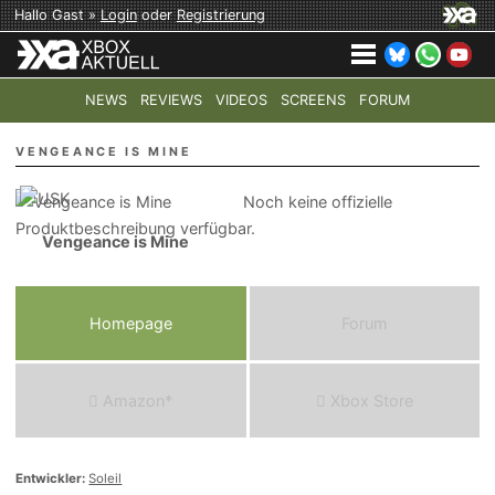
Hallo Gast »
Login
oder
Registrierung
NEWS
REVIEWS
VIDEOS
SCREENS
FORUM
TOP-THEMEN:
COD: MODERN WARFARE 4
HALO: CAMPAI
VENGEANCE IS MINE
Noch keine offizielle
Produktbeschreibung verfügbar.
Vengeance is Mine
Homepage
Forum
Amazon*
Xbox Store
Entwickler:
Soleil