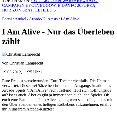
TOP-THEMEN:
COD: MODERN WARFARE 4
HALO:
CAMPAIGN EVOLVED
GOW: E-DAY
FC 26
FORZA
HORIZON 6
BATTLEFIELD 6
Portal
/
Artikel
/
Arcade-Kurztests
/
I Am Alive
I Am Alive - Nur das Überleben
zählt
von Christian Lamprecht
19.03.2012, 11:25 Uhr
1
Eure Frau ist verschwunden. Eure Tochter ebenfalls. Die Heimat
verwüstet. Diese drei Sätze beschreiben die Ausgangssituation des
Arcade-Spiels "I Am Alive" recht treffend. Hört sich hoffnungslos
an? Ist es auch. Aber es gibt ja immer noch euch: den Spieler. Ob
euch eure Familie in "I am Alive" genug wert sein sollte, um es mit
den Überlebenden eines heftigen Erdbebens aufzunehmen, erfahrt
ihr in unserem Arcade-Kurztest.