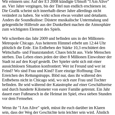
Wir erinnern uns: Auf der E3 2008 kündigte Ubisoft "I Am Alive"
an. Vier Jahre vergingen, bis der Titel nun endlich erschienen ist.
Die Grafik scheint sich innerhalb dieser Jahre allerdings nicht
verändert zu haben. Sie wirkt schon etwas veraltet und detailarm.
Anders die Soundkulisse: Düstere musikalische Untermalung und
gelegentliche Hilferufe aus der Dunkelheit machen die Atmosphäre
zum wichtigsten Element des Spiels.
Wir schreiben das Jahr 2009 und befinden uns in der Millionen-
Metropole Chicago. Aus heiterem Himmel erbebt um 12:44 Uhr
plötzlich die Erde. Ein Erdbeben der Stärke 10,3 erschüttert den
Wirtschafts- und Finanzstandort. Chaos bricht aus. Viele Menschen
sterben. Das Leben eines jeden der über 8 Millionen Einwohner der
Stadt ist auf den Kopf gestellt. Der Spieler sieht sich mit einer
aussichtslosen Situation konfrontiert: Wer ist Freund und wer ist
Feind? Wo sind Frau und Kind? Eure einzige Hoffnung: Das
Erreichen des Rettungstrupps. Blöd nur, dass ihr während des
Erdbebens nicht in Chicago seid, wo sich eure Frau und Tochter
befinden. Ihr seid während der Katastrophe auf einer Geschäftsreise
und durch hunderte Kilometer von eurer Familie getrennt. Ein Jahr
dauert euer Fußmarsch in die Heimat im Spiel, etwa sieben Stunden
vor dem Fernseher.
Wenn ihr "I Am Alive" spielt, müsst ihr euch darüber im Klaren
sein, dass der Weg der Geschichte kein leichter sein wird. Ähnlich