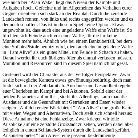
wie auch bei "Alan Wake" liegt das Niveau der Kämpfe und
Aufgaben hoch. Gefechte und im Allgemeinen das Verhalten eurer
Gegner orientieren sich stark an der Realität. Durch die zerstörte
Landschaft rennen, von links und rechts angegriffen werden und es
dennoch schaffen: Das ist in diesem Spiel keine Option. Etwas
ungewohnt ist, dass auch eine ungeladene Waffe eine Waffe ist. So
fürchten sich Feinde auch vor einer Waffe, für die ihr keine
Munition mehr habt. Ähnlich wie bei einem Banküberfall, bei dem
eine Softair-Pistole benutzt wird, dient auch eine ungeladene Waffe
in "I am Alive" als ein gutes Mittel, um Feinde in Schach zu halten.
Darauf werdet ihr euch übrigens öfter als einmal verlassen müssen.
Munition und Ressourcen sind in diesem Spiel nämlich rar gesät.
Gesteuert wird der Charakter aus der Verfolger-Perspektive. Zwar
ist die bewegliche Kamera etwas gewöhnungsbedürftig, doch man
findet sich mit der Zeit damit ab. Ausdauer und Gesundheit regeln
euer Überleben im Kampf und bei Aktionen. Sobald einer der
beiden Parameter auf null ist, sterbt ihr. Allerdings kann man die
Ausdauer und die Gesundheit mit Getränken und Essen wieder
steigern. Auf den ersten Blick bietet "I Am Alive" eine große Karte
mit vielen Wegen und Alternativen. Doch stellt sich schnell heraus:
Diese Annahme ist eine Fehlanzeige. Zwar kriegen wir tolle
Ausblicke auf eine zerstörte Großstadt zu sehen, werden dabei aber
lediglich in einem Schlauch-System durch die Landschaft geführt.
Ansonsten bietet "I am Alive" eine passend beklemmende