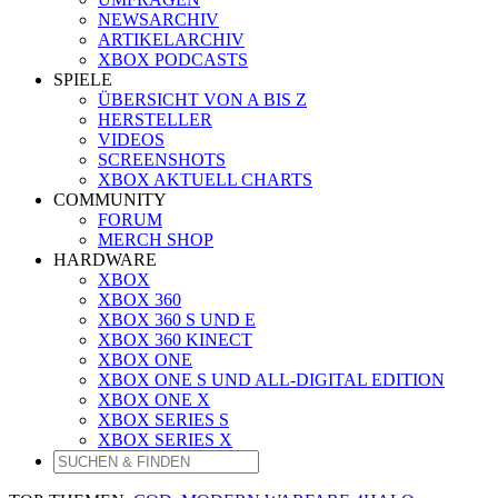
NEWSARCHIV
ARTIKELARCHIV
XBOX PODCASTS
SPIELE
ÜBERSICHT VON A BIS Z
HERSTELLER
VIDEOS
SCREENSHOTS
XBOX AKTUELL CHARTS
COMMUNITY
FORUM
MERCH SHOP
HARDWARE
XBOX
XBOX 360
XBOX 360 S UND E
XBOX 360 KINECT
XBOX ONE
XBOX ONE S UND ALL-DIGITAL EDITION
XBOX ONE X
XBOX SERIES S
XBOX SERIES X