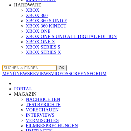
HARDWARE
XBOX
XBOX 360
XBOX 360 S UND E
XBOX 360 KINECT
XBOX ONE
XBOX ONE S UND ALL-DIGITAL EDITION
XBOX ONE X
XBOX SERIES S
XBOX SERIES X
OK
MENÜ
NEWS
REVIEWS
VIDEOS
SCREENS
FORUM
PORTAL
MAGAZIN
NACHRICHTEN
TESTBERICHTE
VORSCHAUEN
INTERVIEWS
VERMISCHTES
FILMBESPRECHUNGEN
UMFRAGEN