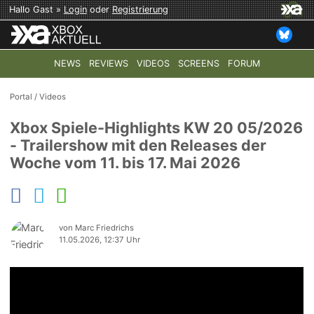
Hallo Gast »
Login
oder
Registrierung
NEWS
REVIEWS
VIDEOS
SCREENS
FORUM
TOP-THEMEN:
COD: MODERN WARFARE 4
HALO: CAMPAI
Portal
/
Videos
Xbox Spiele-Highlights KW 20 05/2026
- Trailershow mit den Releases der
Woche vom 11. bis 17. Mai 2026
von Marc Friedrichs
11.05.2026, 12:37 Uhr