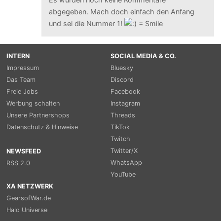
abgegeben. Mach doch einfach den Anfang
und sei die Nummer 1!
INTERN
SOCIAL MEDIA & CO.
Impressum
Bluesky
Das Team
Discord
Freie Jobs
Facebook
Werbung schalten
Instagram
Unsere Partnershops
Threads
Datenschutz & Hinweise
TikTok
Twitch
Twitter/X
NEWSFEED
WhatsApp
RSS 2.0
YouTube
XA NETZWERK
GearsofWar.de
Halo Universe