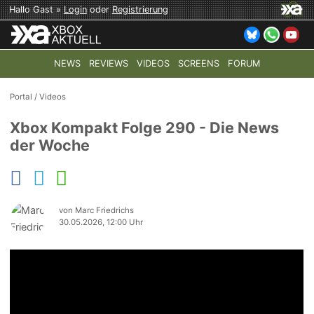
Hallo Gast »
Login
oder
Registrierung
NEWS
REVIEWS
VIDEOS
SCREENS
FORUM
TOP-THEMEN:
COD: MODERN WARFARE 4
HALO: CAMPAI
Portal
/
Videos
Xbox Kompakt Folge 290 - Die News
der Woche
von Marc Friedrichs
30.05.2026, 12:00 Uhr