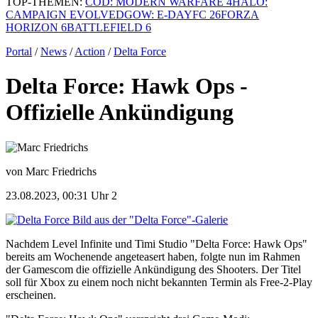
TOP-THEMEN:
COD: MODERN WARFARE 4
HALO:
CAMPAIGN EVOLVED
GOW: E-DAY
FC 26
FORZA
HORIZON 6
BATTLEFIELD 6
Portal
/
News
/
Action
/
Delta Force
Delta Force: Hawk Ops -
Offizielle Ankündigung
von Marc Friedrichs
23.08.2023, 00:31 Uhr
2
Bild aus der "Delta Force"-Galerie
Nachdem Level Infinite und Timi Studio "Delta Force: Hawk Ops"
bereits am Wochenende angeteasert haben, folgte nun im Rahmen
der Gamescom die offizielle Ankündigung des Shooters. Der Titel
soll für Xbox zu einem noch nicht bekannten Termin als Free-2-Play
erscheinen.