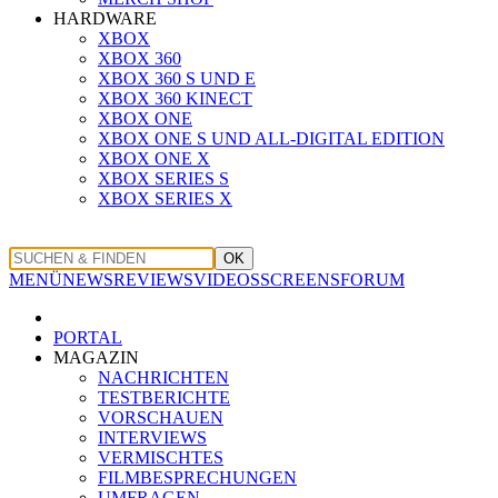
HARDWARE
XBOX
XBOX 360
XBOX 360 S UND E
XBOX 360 KINECT
XBOX ONE
XBOX ONE S UND ALL-DIGITAL EDITION
XBOX ONE X
XBOX SERIES S
XBOX SERIES X
OK
MENÜ
NEWS
REVIEWS
VIDEOS
SCREENS
FORUM
PORTAL
MAGAZIN
NACHRICHTEN
TESTBERICHTE
VORSCHAUEN
INTERVIEWS
VERMISCHTES
FILMBESPRECHUNGEN
UMFRAGEN