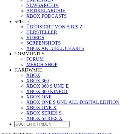
NEWSARCHIV
ARTIKELARCHIV
XBOX PODCASTS
SPIELE
ÜBERSICHT VON A BIS Z
HERSTELLER
VIDEOS
SCREENSHOTS
XBOX AKTUELL CHARTS
COMMUNITY
FORUM
MERCH SHOP
HARDWARE
XBOX
XBOX 360
XBOX 360 S UND E
XBOX 360 KINECT
XBOX ONE
XBOX ONE S UND ALL-DIGITAL EDITION
XBOX ONE X
XBOX SERIES S
XBOX SERIES X