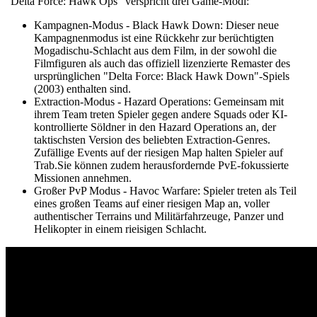
"Delta Force: Hawk Ops" verspricht drei Game-Modi:
Kampagnen-Modus - Black Hawk Down: Dieser neue
Kampagnenmodus ist eine Rückkehr zur berüchtigten
Mogadischu-Schlacht aus dem Film, in der sowohl die
Filmfiguren als auch das offiziell lizenzierte Remaster des
ursprünglichen "Delta Force: Black Hawk Down"-Spiels
(2003) enthalten sind.
Extraction-Modus - Hazard Operations: Gemeinsam mit
ihrem Team treten Spieler gegen andere Squads oder KI-
kontrollierte Söldner in den Hazard Operations an, der
taktischsten Version des beliebten Extraction-Genres.
Zufällige Events auf der riesigen Map halten Spieler auf
Trab.Sie können zudem herausfordernde PvE-fokussierte
Missionen annehmen.
Großer PvP Modus - Havoc Warfare: Spieler treten als Teil
eines großen Teams auf einer riesigen Map an, voller
authentischer Terrains und Militärfahrzeuge, Panzer und
Helikopter in einem rieisigen Schlacht.