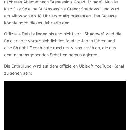
nächsten Ableger nach "Assassin's Creed: Mirage". Nun ist
klar: Das Spiel heißt "Assassin's Creed: Shadows" und wird
am Mittwoch ab 18 Uhr erstmalig präsentiert. Der Release
könnte noch dieses Jahr erfolgen.
Offizielle Details liegen bislang nicht vor. "Shadows" wird die
Spieler aber voraussichtlich ins feudale Japan führen und
eine Shinobi-Geschichte rund um Ninjas erzählen, die aus
dem namensgebenden Schatten heraus agieren.
Die Enthüllung wird auf dem offiziellen Ubisoft YouTube-Kanal
zu sehen sein: