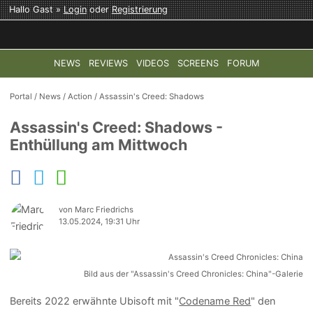
Hallo Gast »
Login
oder
Registrierung
NEWS
REVIEWS
VIDEOS
SCREENS
FORUM
TOP-THEMEN:
COD: MODERN WARFARE 4
HALO: CAMPAI
Portal
/
News
/
Action
/
Assassin's Creed: Shadows
Assassin's Creed: Shadows -
Enthüllung am Mittwoch
von Marc Friedrichs
13.05.2024, 19:31 Uhr
Bild aus der "Assassin's Creed Chronicles: China"-Galerie
Bereits 2022 erwähnte Ubisoft mit "
Codename Red
" den