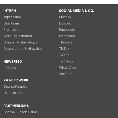
INTERN
SOCIAL MEDIA & CO.
Impressum
Bluesky
Das Team
Discord
Freie Jobs
Facebook
Werbung schalten
Instagram
Unsere Partnershops
Threads
Datenschutz & Hinweise
TikTok
Twitch
Twitter/X
NEWSFEED
WhatsApp
RSS 2.0
YouTube
XA NETZWERK
GearsofWar.de
Halo Universe
PARTNERLINKS
Football Snack Helme