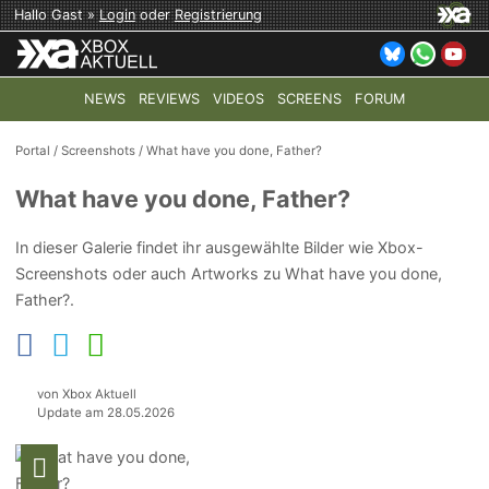
Hallo Gast »
Login
oder
Registrierung
NEWS
REVIEWS
VIDEOS
SCREENS
FORUM
TOP-THEMEN:
COD: MODERN WARFARE 4
HALO: CAMPAI
Portal
/
Screenshots
/
What have you done, Father?
What have you done, Father?
In dieser Galerie findet ihr ausgewählte Bilder wie Xbox-
Screenshots oder auch Artworks zu What have you done,
Father?.
von Xbox Aktuell
Update am 28.05.2026