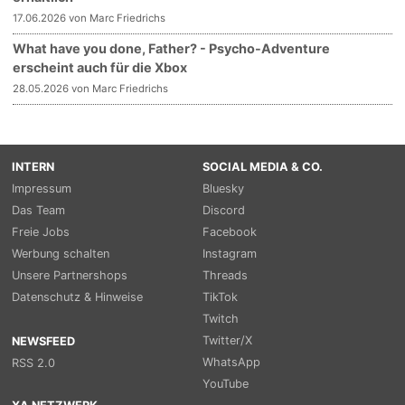
17.06.2026 von Marc Friedrichs
What have you done, Father? - Psycho-Adventure
erscheint auch für die Xbox
28.05.2026 von Marc Friedrichs
INTERN
SOCIAL MEDIA & CO.
Impressum
Bluesky
Das Team
Discord
Freie Jobs
Facebook
Werbung schalten
Instagram
Unsere Partnershops
Threads
Datenschutz & Hinweise
TikTok
Twitch
Twitter/X
NEWSFEED
WhatsApp
RSS 2.0
YouTube