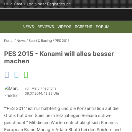
Hallo Gast »
Login
oder
Registrierung
NEWS
REVIEWS
VIDEOS
SCREENS
FORUM
TOP-THEMEN:
COD: MODERN WARFARE 4
HALO: CAMPAI
Portal
/
News
/
Sport & Racing
/
PES 2015
PES 2015 - Konami will alles besser
machen
von Marc Friedrichs
08.07.2014, 12:23 Uhr
"'PES 2014' ist nur halbfertig und die Konzentration auf die
Grafik hat dem Spiel beim letztjährigen Release schwer
geschadet." Mit diesen Worten entschuldigt sich Konamis
European Brand Manager Adam Bhatti bei den Spielern und