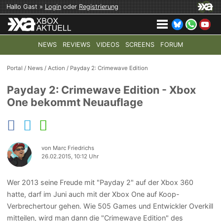
Hallo Gast »
Login
oder
Registrierung
NEWS
REVIEWS
VIDEOS
SCREENS
FORUM
TOP-THEMEN:
COD: MODERN WARFARE 4
HALO: CAMPAI
Portal
/
News
/
Action
/
Payday 2: Crimewave Edition
Payday 2: Crimewave Edition - Xbox
One bekommt Neuauflage
von Marc Friedrichs
26.02.2015, 10:12 Uhr
Wer 2013 seine Freude mit "Payday 2" auf der Xbox 360
hatte, darf im Juni auch mit der Xbox One auf Koop-
Verbrechertour gehen. Wie 505 Games und Entwickler Overkill
mitteilen, wird man dann die "Crimewave Edition" des