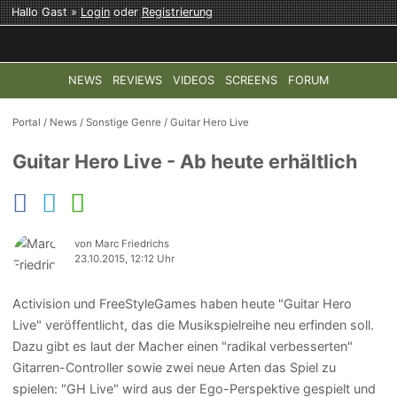
Hallo Gast »
Login
oder
Registrierung
NEWS
REVIEWS
VIDEOS
SCREENS
FORUM
TOP-THEMEN:
COD: MODERN WARFARE 4
HALO: CAMPAI
Portal
/
News
/
Sonstige Genre
/
Guitar Hero Live
Guitar Hero Live - Ab heute erhältlich
von Marc Friedrichs
23.10.2015, 12:12 Uhr
Activision und FreeStyleGames haben heute "Guitar Hero
Live" veröffentlicht, das die Musikspielreihe neu erfinden soll.
Dazu gibt es laut der Macher einen "radikal verbesserten"
Gitarren-Controller sowie zwei neue Arten das Spiel zu
spielen: "GH Live" wird aus der Ego-Perspektive gespielt und