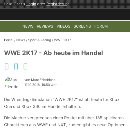
Hallo Gast »
Login
oder
Registrierung
NEWS
REVIEWS
VIDEOS
SCREENS
FORUM
TOP-THEMEN:
COD: MODERN WARFARE 4
HALO: CAMPAI
Portal
/
News
/
Sport & Racing
/
WWE 2K17
WWE 2K17 - Ab heute im Handel
von Marc Friedrichs
11.10.2016, 16:50 Uhr
Die Wrestling-Simulation "WWE 2K17" ist ab heute für Xbox
One und Xbox 360 im Handel erhältlich.
Die Macher versprechen einen Roster mit über 135 spielbaren
Charakteren aus WWE und NXT, zudem gibt es neue Optionen