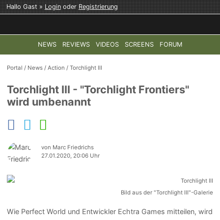
Hallo Gast »
Login
oder
Registrierung
NEWS
REVIEWS
VIDEOS
SCREENS
FORUM
TOP-THEMEN:
COD: MODERN WARFARE 4
HALO: CAMPAI
Portal
/
News
/
Action
/
Torchlight III
Torchlight III - "Torchlight Frontiers"
wird umbenannt
von Marc Friedrichs
27.01.2020, 20:06 Uhr
Bild aus der "Torchlight III"-Galerie
Wie Perfect World und Entwickler Echtra Games mitteilen, wird