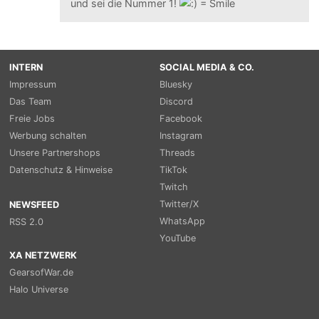
und sei die Nummer 1!
INTERN
SOCIAL MEDIA & CO.
Impressum
Bluesky
Das Team
Discord
Freie Jobs
Facebook
Werbung schalten
Instagram
Unsere Partnershops
Threads
Datenschutz & Hinweise
TikTok
Twitch
Twitter/X
NEWSFEED
WhatsApp
RSS 2.0
YouTube
XA NETZWERK
GearsofWar.de
Halo Universe