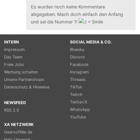
Es wurden noch keine Kommentare
abgegeben. Mach doch einfach den Anfang
und sei die Nummer 1!
INTERN
SOCIAL MEDIA & CO.
Impressum
Bluesky
Das Team
Discord
Freie Jobs
Facebook
Werbung schalten
Instagram
Unsere Partnershops
Threads
Datenschutz & Hinweise
TikTok
Twitch
Twitter/X
NEWSFEED
WhatsApp
RSS 2.0
YouTube
XA NETZWERK
GearsofWar.de
Halo Universe