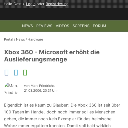
Hallo Gast »
Login
oder
Registrierung
NEWS
REVIEWS
VIDEOS
SCREENS
FORUM
TOP-THEMEN:
COD: MODERN WARFARE 4
HALO: CAMPAI
Portal
/
News
/
Hardware
Xbox 360 - Microsoft erhöht die
Auslieferungsmenge
von Marc Friedrichs
21.03.2006, 20:31 Uhr
Eigentlich ist es kaum zu Glauben: Die Xbox 360 ist seit über
100 Tagen im Handel, doch noch immer soll es Menschen
geben, die immer noch kein Exemplar für das heimische
Wohnzimmer ergattern konnten. Damit soll bald wirklich