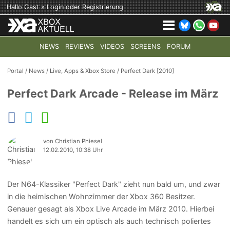
Hallo Gast »
Login
oder
Registrierung
NEWS
REVIEWS
VIDEOS
SCREENS
FORUM
TOP-THEMEN:
COD: MODERN WARFARE 4
HALO: CAMPAI
Portal
/
News
/
Live, Apps & Xbox Store
/
Perfect Dark [2010]
Perfect Dark Arcade - Release im März
von Christian Phiesel
12.02.2010, 10:38 Uhr
Der N64-Klassiker "Perfect Dark" zieht nun bald um, und zwar
in die heimischen Wohnzimmer der Xbox 360 Besitzer.
Genauer gesagt als Xbox Live Arcade im März 2010. Hierbei
handelt es sich um ein optisch als auch technisch poliertes