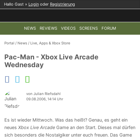
Hallo Gast »
Login
oder
Registrierung
NEWS
REVIEWS
VIDEOS
SCREENS
FORUM
TOP-THEMEN:
COD: MODERN WARFARE 4
HALO: CAMPAI
Portal
/
News
/
Live, Apps & Xbox Store
Pac-Man - Xbox Live Arcade
Wednesday
von Julian Riefsdahl
09.08.2006, 14:14 Uhr
Es ist wieder Mittwoch. Was das heißt? Genau, es geht ein
neues
Xbox Live Arcade
Game an den Start. Dieses mal dürfen
sich besonders die Nostalgiker unter euch freuen. Das Game