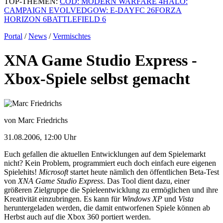
TOP-THEMEN:
COD: MODERN WARFARE 4
HALO:
CAMPAIGN EVOLVED
GOW: E-DAY
FC 26
FORZA
HORIZON 6
BATTLEFIELD 6
Portal
/
News
/
Vermischtes
XNA Game Studio Express -
Xbox-Spiele selbst gemacht
von Marc Friedrichs
31.08.2006, 12:00 Uhr
Euch gefallen die aktuellen Entwicklungen auf dem Spielemarkt
nicht? Kein Problem, programmiert euch doch einfach eure eigenen
Spielehits!
Microsoft
startet heute nämlich den öffentlichen Beta-Test
von
XNA Game Studio Express
. Das Tool dient dazu, einer
größeren Zielgruppe die Spieleentwicklung zu ermöglichen und ihre
Kreativität einzubringen. Es kann für
Windows XP
und
Vista
heruntergeladen werden, die damit entworfenen Spiele können ab
Herbst auch auf die Xbox 360 portiert werden.