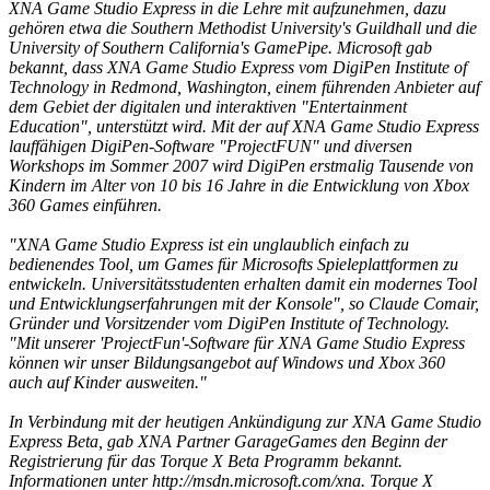
XNA Game Studio Express in die Lehre mit aufzunehmen, dazu
gehören etwa die Southern Methodist University's Guildhall und die
University of Southern California's GamePipe. Microsoft gab
bekannt, dass XNA Game Studio Express vom DigiPen Institute of
Technology in Redmond, Washington, einem führenden Anbieter auf
dem Gebiet der digitalen und interaktiven "Entertainment
Education", unterstützt wird. Mit der auf XNA Game Studio Express
lauffähigen DigiPen-Software "ProjectFUN" und diversen
Workshops im Sommer 2007 wird DigiPen erstmalig Tausende von
Kindern im Alter von 10 bis 16 Jahre in die Entwicklung von Xbox
360 Games einführen.
"XNA Game Studio Express ist ein unglaublich einfach zu
bedienendes Tool, um Games für Microsofts Spieleplattformen zu
entwickeln. Universitätsstudenten erhalten damit ein modernes Tool
und Entwicklungserfahrungen mit der Konsole", so Claude Comair,
Gründer und Vorsitzender vom DigiPen Institute of Technology.
"Mit unserer 'ProjectFun'-Software für XNA Game Studio Express
können wir unser Bildungsangebot auf Windows und Xbox 360
auch auf Kinder ausweiten."
In Verbindung mit der heutigen Ankündigung zur XNA Game Studio
Express Beta, gab XNA Partner GarageGames den Beginn der
Registrierung für das Torque X Beta Programm bekannt.
Informationen unter http://msdn.microsoft.com/xna. Torque X