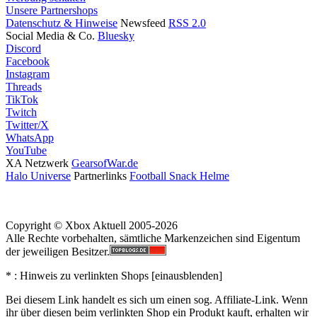
Unsere Partnershops
Datenschutz & Hinweise
Newsfeed
RSS 2.0
Social Media & Co.
Bluesky
Discord
Facebook
Instagram
Threads
TikTok
Twitch
Twitter/X
WhatsApp
YouTube
XA Netzwerk
GearsofWar.de
Halo Universe
Partnerlinks
Football Snack Helme
Copyright © Xbox Aktuell 2005-2026
Alle Rechte vorbehalten, sämtliche Markenzeichen sind Eigentum
der jeweiligen Besitzer.
* : Hinweis zu verlinkten Shops [
ein
aus
blenden
]
Bei diesem Link handelt es sich um einen sog. Affiliate-Link. Wenn
ihr über diesen beim verlinkten Shop ein Produkt kauft, erhalten wir