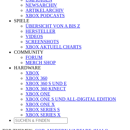
NEWSARCHIV
ARTIKELARCHIV
XBOX PODCASTS
SPIELE
ÜBERSICHT VON A BIS Z
HERSTELLER
VIDEOS
SCREENSHOTS
XBOX AKTUELL CHARTS
COMMUNITY
FORUM
MERCH SHOP
HARDWARE
XBOX
XBOX 360
XBOX 360 S UND E
XBOX 360 KINECT
XBOX ONE
XBOX ONE S UND ALL-DIGITAL EDITION
XBOX ONE X
XBOX SERIES S
XBOX SERIES X