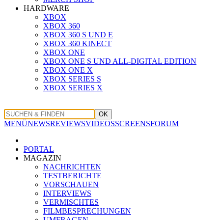
HARDWARE
XBOX
XBOX 360
XBOX 360 S UND E
XBOX 360 KINECT
XBOX ONE
XBOX ONE S UND ALL-DIGITAL EDITION
XBOX ONE X
XBOX SERIES S
XBOX SERIES X
OK
MENÜ
NEWS
REVIEWS
VIDEOS
SCREENS
FORUM
PORTAL
MAGAZIN
NACHRICHTEN
TESTBERICHTE
VORSCHAUEN
INTERVIEWS
VERMISCHTES
FILMBESPRECHUNGEN
UMFRAGEN