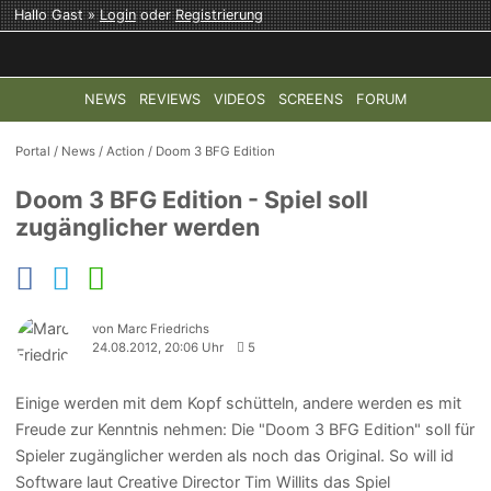
Hallo Gast »
Login
oder
Registrierung
NEWS
REVIEWS
VIDEOS
SCREENS
FORUM
TOP-THEMEN:
COD: MODERN WARFARE 4
HALO: CAMPAI
Portal
/
News
/
Action
/
Doom 3 BFG Edition
Doom 3 BFG Edition - Spiel soll
zugänglicher werden
von Marc Friedrichs
24.08.2012, 20:06 Uhr
5
Einige werden mit dem Kopf schütteln, andere werden es mit
Freude zur Kenntnis nehmen: Die "Doom 3 BFG Edition" soll für
Spieler zugänglicher werden als noch das Original. So will id
Software laut Creative Director Tim Willits das Spiel