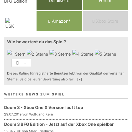
Detailseite
Forum
Am
a
z
o
n*
Xbox
Store
Wie bewertest du das Spiel?
-
Dieses Rating für registrierte Benutzer lebt von der Qualität der verteilten
Sterne. Seid bei eurer Bewertung also fair
...
[+]
WEITERE NEWS ZUM SPIEL
Doom 3 - Xbox One X Version läuft top
29.07.2019 von Wolfgang Kern
Doom 3 BFG Edition - Jetzt auf der Xbox One spielbar
15.04.2016 von Marc Friedrichs