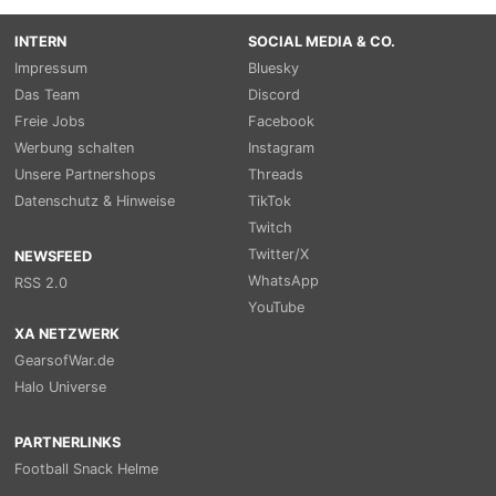
INTERN
SOCIAL MEDIA & CO.
Impressum
Bluesky
Das Team
Discord
Freie Jobs
Facebook
Werbung schalten
Instagram
Unsere Partnershops
Threads
Datenschutz & Hinweise
TikTok
Twitch
Twitter/X
NEWSFEED
WhatsApp
RSS 2.0
YouTube
XA NETZWERK
GearsofWar.de
Halo Universe
PARTNERLINKS
Football Snack Helme