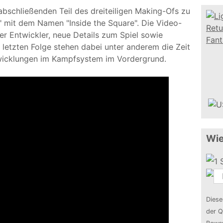
abschließenden Teil des dreiteiligen Making-Ofs zu
II" mit dem Namen "Inside the Square". Die Video-
der Entwickler, neue Details zum Spiel sowie
er letzten Folge stehen dabei unter anderem die Zeit
twicklungen im Kampfsystem im Vordergrund.
Wie
Diese
der Q