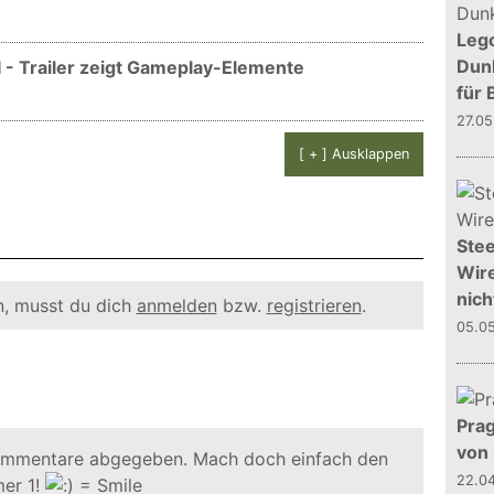
Leg
Dunk
II - Trailer zeigt Gameplay-Elemente
für 
27.0
[ + ] Ausklappen
Stee
Wire
nich
, musst du dich
anmelden
bzw.
registrieren
.
05.0
Prag
von
ommentare abgegeben. Mach doch einfach den
22.0
er 1!