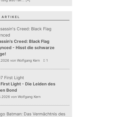
tung also fair
...
[+]
 ARTIKEL
ssin's Creed: Black Flag
nced - Hisst die schwarze
ge!
7.2026
von Wolfgang Kern
1
First Light - Die Leiden des
gen Bond
6.2026
von Wolfgang Kern