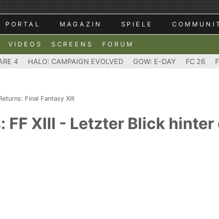
PORTAL
MAGAZIN
SPIELE
COMMUNI
VIDEOS
SCREENS
FORUM
ARE 4
HALO: CAMPAIGN EVOLVED
GOW: E-DAY
FC 26
Returns: Final Fantasy XIII
 FF XIII - Letzter Blick hinter