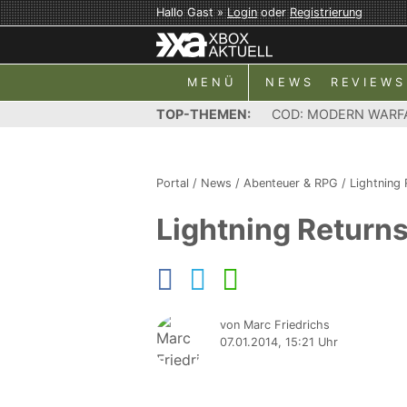
Hallo Gast »
Login
oder
Registrierung
MENÜ
NEWS
REVIEWS
TOP-THEMEN:
COD: MODERN WARF
Portal
/
News
/
Abenteuer & RPG
/
Lightning 
Lightning Returns:
von Marc Friedrichs
07.01.2014, 15:21 Uhr