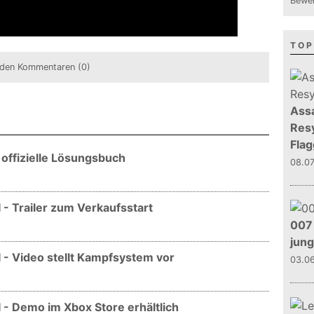
Bewer
TOP
den Kommentaren (0)
Assa
Resy
Flag
s offizielle Lösungsbuch
08.0
I - Trailer zum Verkaufsstart
007 
jun
II - Video stellt Kampfsystem vor
03.0
II - Demo im Xbox Store erhältlich