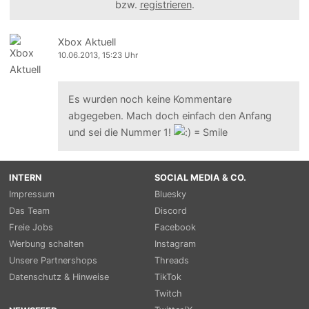
bzw.
registrieren
.
Xbox Aktuell
10.06.2013, 15:23 Uhr
Es wurden noch keine Kommentare
abgegeben. Mach doch einfach den Anfang
und sei die Nummer 1!
INTERN
SOCIAL MEDIA & CO.
Impressum
Bluesky
Das Team
Discord
Freie Jobs
Facebook
Werbung schalten
Instagram
Unsere Partnershops
Threads
Datenschutz & Hinweise
TikTok
Twitch