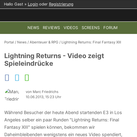
Hallo Gast »
Login
oder
Registrierung
NEWS
REVIEWS
VIDEOS
SCREENS
FORUM
TOP-THEMEN:
COD: MODERN WARFARE 4
HALO: CAMPAI
Portal
/
News
/
Abenteuer & RPG
/
Lightning Returns: Final Fantasy XIII
Lightning Returns - Video zeigt
Spieleindrücke
von Marc Friedrichs
10.06.2013, 15:23 Uhr
Während Besucher der heute Abend startenden E3 in Los
Angeles selber ein paar Runden "Lightning Returns: Final
Fantasy XIII" spielen können, bekommen wir
Daheimbleibenden wenigstens ein neues Video spendiert,