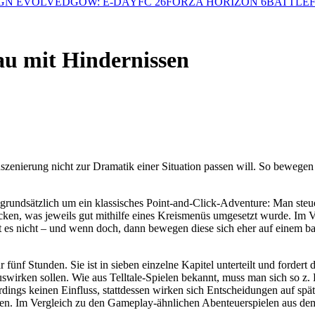
GN EVOLVED
GOW: E-DAY
FC 26
FORZA HORIZON 6
BATTLEF
au mit Hindernissen
Inszenierung nicht zur Dramatik einer Situation passen will. So bewege
grundsätzlich um ein klassisches Point-and-Click-Adventure: Man steue
ken, was jeweils gut mithilfe eines Kreismenüs umgesetzt wurde. Im Ver
t es nicht – und wenn doch, dann bewegen diese sich eher auf einem b
hr fünf Stunden. Sie ist in sieben einzelne Kapitel unterteilt und forde
swirken sollen. Wie aus Telltale-Spielen bekannt, muss man sich so z. 
ings keinen Einfluss, stattdessen wirken sich Entscheidungen auf später
en. Im Vergleich zu den Gameplay-ähnlichen Abenteuerspielen aus dem 