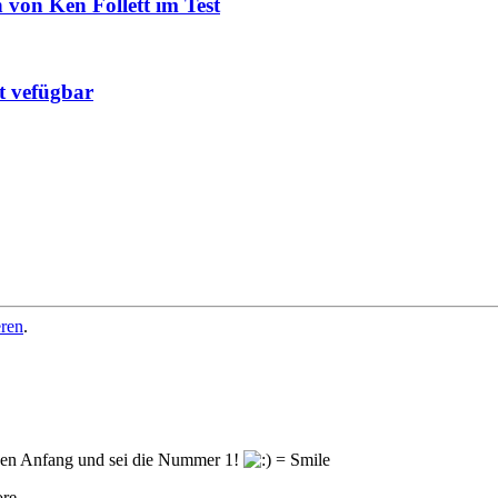
von Ken Follett im Test
t vefügbar
eren
.
en Anfang und sei die Nummer 1!
ore