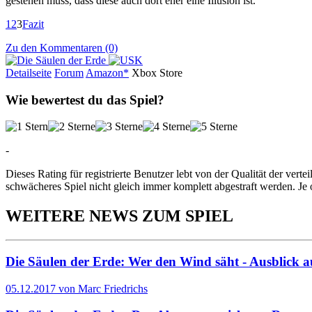
gestehen muss, dass diese auch dort eher eine Illusion ist.
1
2
3
Fazit
Zu den Kommentaren (0)
Detailseite
Forum
Am
a
z
o
n*
Xbox
Store
Wie bewertest du das Spiel?
-
Dieses Rating für registrierte Benutzer lebt von der Qualität der vertei
schwächeres Spiel nicht gleich immer komplett abgestraft werden. Je 
WEITERE NEWS ZUM SPIEL
Die Säulen der Erde: Wer den Wind säht - Ausblick au
05.12.2017 von Marc Friedrichs