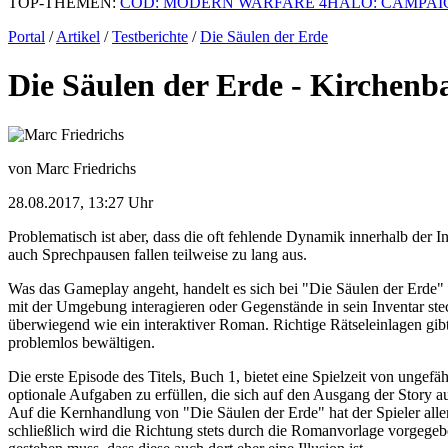
TOP-THEMEN:
COD: MODERN WARFARE 4
HALO: CAMPAI
Portal
/
Artikel
/
Testberichte
/
Die Säulen der Erde
Die Säulen der Erde - Kirchenb
von Marc Friedrichs
28.08.2017, 13:27 Uhr
Problematisch ist aber, dass die oft fehlende Dynamik innerhalb der 
auch Sprechpausen fallen teilweise zu lang aus.
Was das Gameplay angeht, handelt es sich bei "Die Säulen der Erde" 
mit der Umgebung interagieren oder Gegenstände in sein Inventar stec
überwiegend wie ein interaktiver Roman. Richtige Rätseleinlagen gib
problemlos bewältigen.
Die erste Episode des Titels, Buch 1, bietet eine Spielzeit von ungefä
optionale Aufgaben zu erfüllen, die sich auf den Ausgang der Story au
Auf die Kernhandlung von "Die Säulen der Erde" hat der Spieler allerd
schließlich wird die Richtung stets durch die Romanvorlage vorgegeb