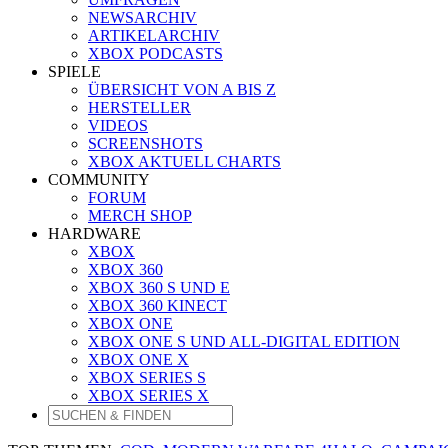
NEWSARCHIV
ARTIKELARCHIV
XBOX PODCASTS
SPIELE
ÜBERSICHT VON A BIS Z
HERSTELLER
VIDEOS
SCREENSHOTS
XBOX AKTUELL CHARTS
COMMUNITY
FORUM
MERCH SHOP
HARDWARE
XBOX
XBOX 360
XBOX 360 S UND E
XBOX 360 KINECT
XBOX ONE
XBOX ONE S UND ALL-DIGITAL EDITION
XBOX ONE X
XBOX SERIES S
XBOX SERIES X