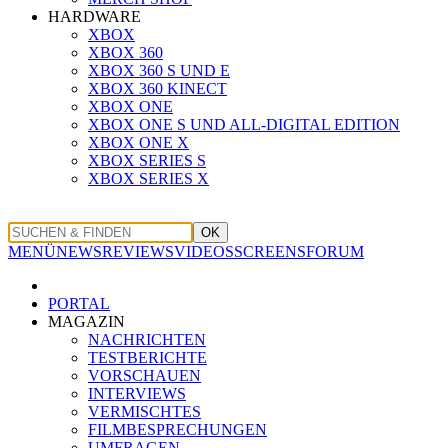
HARDWARE
XBOX
XBOX 360
XBOX 360 S UND E
XBOX 360 KINECT
XBOX ONE
XBOX ONE S UND ALL-DIGITAL EDITION
XBOX ONE X
XBOX SERIES S
XBOX SERIES X
OK
MENÜ
NEWS
REVIEWS
VIDEOS
SCREENS
FORUM
PORTAL
MAGAZIN
NACHRICHTEN
TESTBERICHTE
VORSCHAUEN
INTERVIEWS
VERMISCHTES
FILMBESPRECHUNGEN
UMFRAGEN