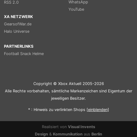
WhatsApp
RSS 2.0
YouTube
XA NETZWERK
GearsofWar.de
Halo Universe
PARTNERLINKS
Football Snack Helme
Copyright © Xbox Aktuell 2005-2026
Alle Rechte vorbehalten, sämtliche Markenzeichen sind Eigentum der
jeweiligen Besitzer.
* : Hinweis zu verlinkten Shops [
ein
blenden
]
Realisiert von
Visual Invents
Design
&
Kommunikation
aus
Berlin