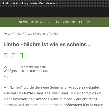
Hallo Gast »
Login
oder
Registrierung
NEWS
REVIEWS
VIDEOS
SCREENS
FORUM
TOP-THEMEN:
COD: MODERN WARFARE 4
HALO: CAMPAI
Portal
/
Artikel
/
Arcade-Kurztests
/
Limbo
Limbo - Nichts ist wie es scheint...
von Wolfgang Kern
26.07.2010, 11:17 Uhr
Mit "Limbo" wurde der neue Summer of Aracde eingeläutet,
welcher uns letztes Jahr Titel wie "Trials HD" oder "Splosion
Man" beschert hat. Anfangs wirkt "Limbo" vielleicht recht
harmlos und unscheinbar, aber nach spätestens fünf Minuten