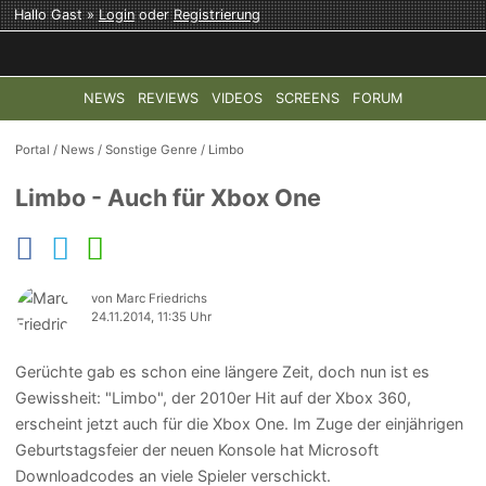
Hallo Gast »
Login
oder
Registrierung
NEWS
REVIEWS
VIDEOS
SCREENS
FORUM
TOP-THEMEN:
COD: MODERN WARFARE 4
HALO: CAMPAI
Portal
/
News
/
Sonstige Genre
/
Limbo
Limbo - Auch für Xbox One
von Marc Friedrichs
24.11.2014, 11:35 Uhr
Gerüchte gab es schon eine längere Zeit, doch nun ist es
Gewissheit: "Limbo", der 2010er Hit auf der Xbox 360,
erscheint jetzt auch für die Xbox One. Im Zuge der einjährigen
Geburtstagsfeier der neuen Konsole hat Microsoft
Downloadcodes an viele Spieler verschickt.