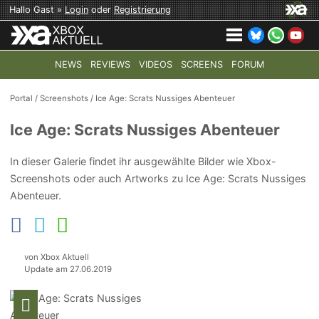
Hallo Gast »
Login
oder
Registrierung
NEWS
REVIEWS
VIDEOS
SCREENS
FORUM
TOP-THEMEN:
COD: MODERN WARFARE 4
HALO: CAMPAI
Portal
/
Screenshots
/
Ice Age: Scrats Nussiges Abenteuer
Ice Age: Scrats Nussiges Abenteuer
In dieser Galerie findet ihr ausgewählte Bilder wie Xbox-
Screenshots oder auch Artworks zu Ice Age: Scrats Nussiges
Abenteuer.
von Xbox Aktuell
Update am 27.06.2019