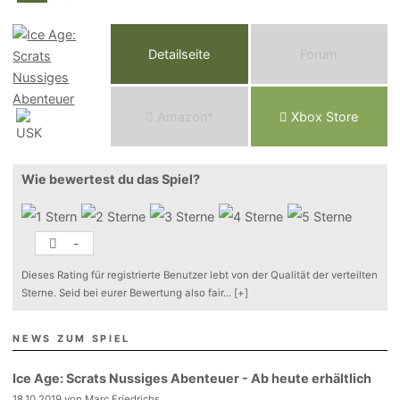
Detailseite
Forum
Am
a
z
o
n*
Xbox
Store
Wie bewertest du das Spiel?
-
Dieses Rating für registrierte Benutzer lebt von der Qualität der verteilten
Sterne. Seid bei eurer Bewertung also fair
...
[+]
NEWS ZUM SPIEL
Ice Age: Scrats Nussiges Abenteuer - Ab heute erhältlich
18.10.2019 von Marc Friedrichs