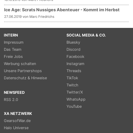
Ice Age: Scrats Nussiges Abenteuer - Kommt im Herbst
27.06.2019 von Marc Friedrichs
INTERN
SOCIAL MEDIA & CO.
Impressum
Bluesky
Das Team
Discord
Freie Jobs
Facebook
Werbung schalten
Instagram
Unsere Partnershops
Threads
Datenschutz & Hinweise
TikTok
Twitch
Twitter/X
NEWSFEED
WhatsApp
RSS 2.0
YouTube
XA NETZWERK
GearsofWar.de
Halo Universe