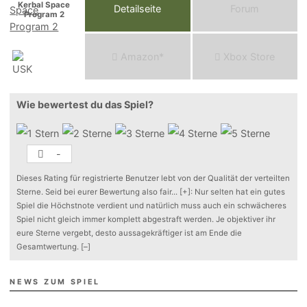
Kerbal Space
Detailseite
Forum
Program 2
Am
a
z
o
n*
Xbox
Store
Wie bewertest du das Spiel?
-
Dieses Rating für registrierte Benutzer lebt von der Qualität der verteilten
Sterne. Seid bei eurer Bewertung also fair
...
[+]
: Nur selten hat ein gutes
Spiel die Höchstnote verdient und natürlich muss auch ein schwächeres
Spiel nicht gleich immer komplett abgestraft werden. Je objektiver ihr
eure Sterne vergebt, desto aussagekräftiger ist am Ende die
Gesamtwertung.
[–]
NEWS ZUM SPIEL