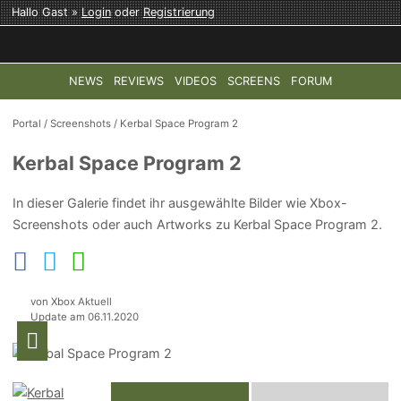
Hallo Gast »
Login
oder
Registrierung
NEWS
REVIEWS
VIDEOS
SCREENS
FORUM
TOP-THEMEN:
COD: MODERN WARFARE 4
HALO: CAMPAI
Portal
/
Screenshots
/
Kerbal Space Program 2
Kerbal Space Program 2
In dieser Galerie findet ihr ausgewählte Bilder wie Xbox-
Screenshots oder auch Artworks zu Kerbal Space Program 2.
von Xbox Aktuell
Update am 06.11.2020