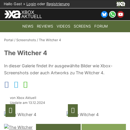
Hallo Gast »
Login
oder
Registrierung
NEWS
REVIEWS
VIDEOS
SCREENS
FORUM
TOP-THEMEN:
COD: MODERN WARFARE 4
HALO: CAMPAI
Portal
/
Screenshots
/
The Witcher 4
The Witcher 4
In dieser Galerie findet ihr ausgewählte Bilder wie Xbox-
Screenshots oder auch Artworks zu The Witcher 4.
von Xbox Aktuell
Update am 13.12.2024