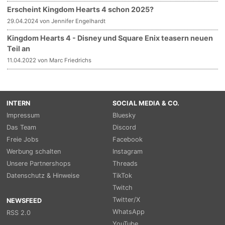
Erscheint Kingdom Hearts 4 schon 2025?
29.04.2024 von Jennifer Engelhardt
Kingdom Hearts 4 - Disney und Square Enix teasern neuen
Teil an
11.04.2022 von Marc Friedrichs
INTERN
SOCIAL MEDIA & CO.
Impressum
Bluesky
Das Team
Discord
Freie Jobs
Facebook
Werbung schalten
Instagram
Unsere Partnershops
Threads
Datenschutz & Hinweise
TikTok
Twitch
Twitter/X
NEWSFEED
WhatsApp
RSS 2.0
YouTube