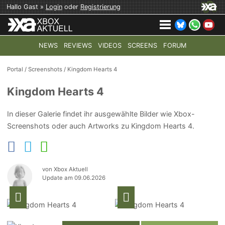
Hallo Gast »
Login
oder
Registrierung
NEWS
REVIEWS
VIDEOS
SCREENS
FORUM
TOP-THEMEN:
COD: MODERN WARFARE 4
HALO: CAMPAI
Portal
/
Screenshots
/
Kingdom Hearts 4
Kingdom Hearts 4
In dieser Galerie findet ihr ausgewählte Bilder wie Xbox-
Screenshots oder auch Artworks zu Kingdom Hearts 4.
von Xbox Aktuell
Update am 09.06.2026