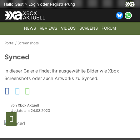
Hallo Gast »
Login
oder
Registrierung
NEWS
REVIEWS
VIDEOS
SCREENS
FORUM
TOP-THEMEN:
COD: MODERN WARFARE 4
HALO: CAMPAI
Portal
/
Screenshots
Synced
In dieser Galerie findet ihr ausgewählte Bilder wie Xbox-
Screenshots oder auch Artworks zu Synced.
von Xbox Aktuell
Update am 24.03.2023