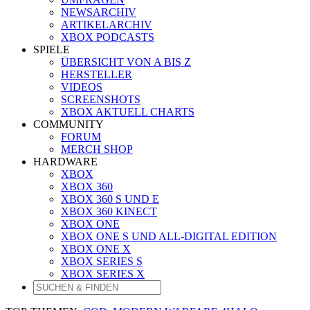
NEWSARCHIV
ARTIKELARCHIV
XBOX PODCASTS
SPIELE
ÜBERSICHT VON A BIS Z
HERSTELLER
VIDEOS
SCREENSHOTS
XBOX AKTUELL CHARTS
COMMUNITY
FORUM
MERCH SHOP
HARDWARE
XBOX
XBOX 360
XBOX 360 S UND E
XBOX 360 KINECT
XBOX ONE
XBOX ONE S UND ALL-DIGITAL EDITION
XBOX ONE X
XBOX SERIES S
XBOX SERIES X