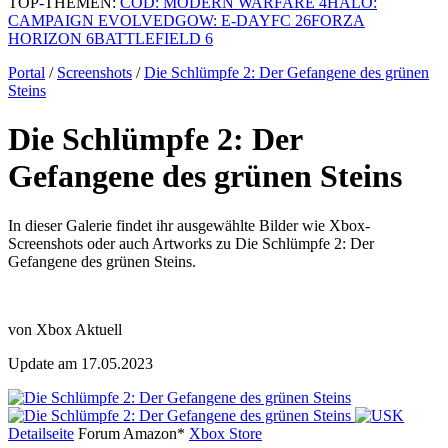
TOP-THEMEN:
COD: MODERN WARFARE 4
HALO:
CAMPAIGN EVOLVED
GOW: E-DAY
FC 26
FORZA
HORIZON 6
BATTLEFIELD 6
Portal
/
Screenshots
/
Die Schlümpfe 2: Der Gefangene des grünen
Steins
Die Schlümpfe 2: Der
Gefangene des grünen Steins
In dieser Galerie findet ihr ausgewählte Bilder wie Xbox-
Screenshots oder auch Artworks zu Die Schlümpfe 2: Der
Gefangene des grünen Steins.
von Xbox Aktuell
Update am 17.05.2023
Detailseite
Forum
Am
a
z
o
n*
Xbox
Store