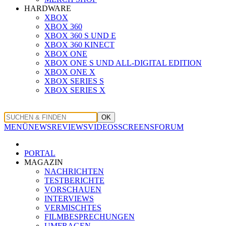
HARDWARE
XBOX
XBOX 360
XBOX 360 S UND E
XBOX 360 KINECT
XBOX ONE
XBOX ONE S UND ALL-DIGITAL EDITION
XBOX ONE X
XBOX SERIES S
XBOX SERIES X
OK
MENÜ
NEWS
REVIEWS
VIDEOS
SCREENS
FORUM
PORTAL
MAGAZIN
NACHRICHTEN
TESTBERICHTE
VORSCHAUEN
INTERVIEWS
VERMISCHTES
FILMBESPRECHUNGEN
UMFRAGEN